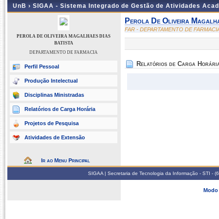
UnB ›
SIGAA - Sistema Integrado de Gestão de Atividades Aca
Perola De Oliveira Magalha
FAR - DEPARTAMENTO DE FARMACI
PEROLA DE OLIVEIRA MAGALHAES DIAS
BATISTA
DEPARTAMENTO DE FARMACIA
Relatórios de Carga Horári
Perfil Pessoal
Produção Intelectual
Disciplinas Ministradas
Relatórios de Carga Horária
Projetos de Pesquisa
Atividades de Extensão
Ir ao Menu Principal
SIGAA | Secretaria de Tecnologia da Informação - STI - 
Modo 