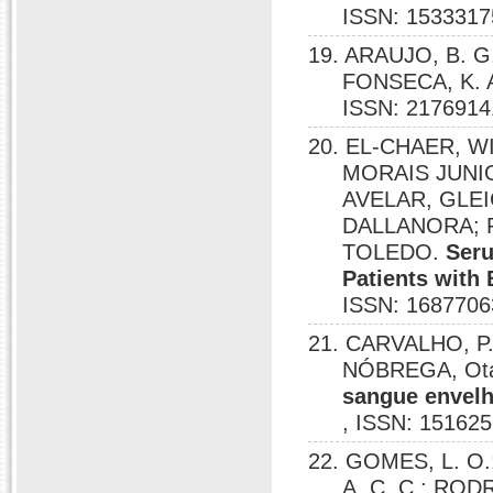
ISSN: 1533317
19. ARAUJO, B. G.
FONSECA, K. 
ISSN: 2176914
20. EL-CHAER, W
MORAIS JUNIOR
AVELAR, GLE
DALLANORA; 
TOLEDO.
Seru
Patients with 
ISSN: 1687706
21. CARVALHO, P.
NÓBREGA, Otáv
sangue envelh
, ISSN: 151625
22. GOMES, L. O.;
A. C. C.; RODR