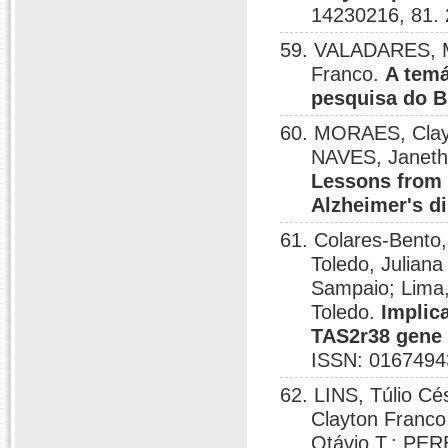
14230216, 81.
59. VALADARES, 
Franco.
A tem
pesquisa do B
60. MORAES, Clayt
NAVES, Janeth 
Lessons from 
Alzheimer's d
61. Colares-Bento,
Toledo, Juliana
Sampaio; Lima,
Toledo.
Implic
TAS2r38 gene 
ISSN: 0167494
62. LINS, Túlio C
Clayton Franco
Otávio T.; PER