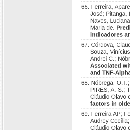
66. Ferreira, Aparec
José; Pitanga,
Naves, Luciana
Maria de.
Pred
indicadores a
67. Córdova, Claudi
Souza, Vinícius
Andrei C.; Nób
Associated wi
and TNF-Alph
68. Nóbrega, O.T.
PIRES, A. S.;
Cláudio Olavo 
factors in old
69. Ferreira AP; F
Audrey Cecíli
Cláudio Olavo 