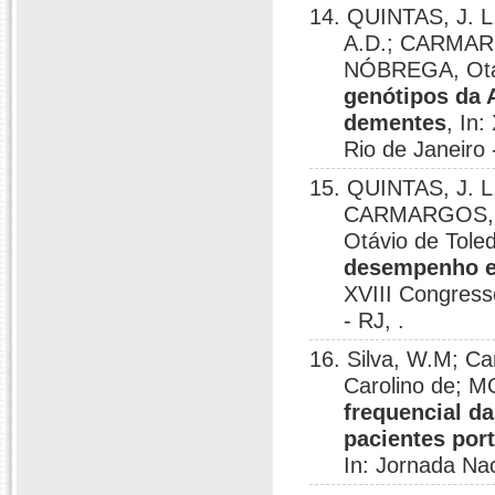
14. QUINTAS, J. L.
A.D.; CARMARG
NÓBREGA, Otáv
genótipos da 
dementes
, In:
Rio de Janeiro 
15. QUINTAS, J. L.
CARMARGOS, E
Otávio de Tole
desempenho em
XVIII Congresso
- RJ, .
16. Silva, W.M; Ca
Carolino de; M
frequencial da
pacientes por
In: Jornada Nac