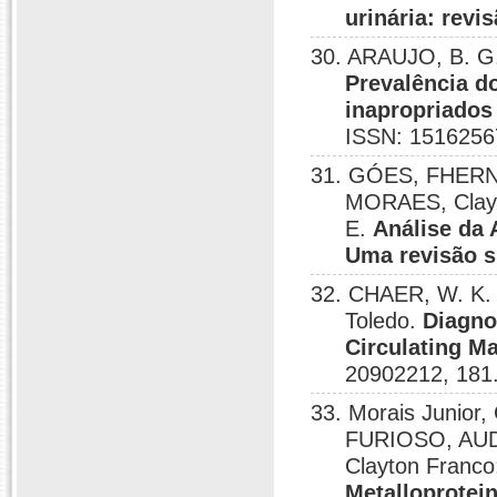
urinária: revi
30. ARAUJO, B. G
Prevalência d
inapropriados
ISSN: 1516256
31. GÓES, FHER
MORAES, Clay
E.
Análise da 
Uma revisão s
32. CHAER, W. K.
Toledo.
Diagno
Circulating Ma
20902212, 181
33. Morais Junior,
FURIOSO, AUD
Clayton Franc
Metalloprotei