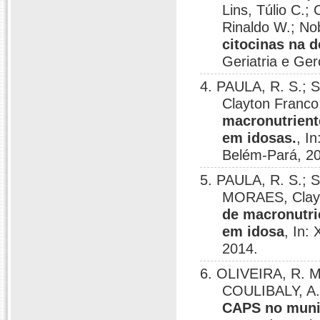
Lins, Túlio C.
Rinaldo W.; No
citocinas na 
Geriatria e Ge
4. PAULA, R. S.; S
Clayton Franco
macronutrient
em idosas.
, I
Belém-Pará, 2
5. PAULA, R. S.; So
MORAES, Clayt
de macronutrie
em idosa
, In:
2014.
6. OLIVEIRA, R. M
COULIBALY, A
CAPS no munic