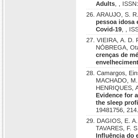
Adults
, , ISS
26. ARAUJO, S. R
pessoa idosa 
Covid-19
, , I
27. VIEIRA, A. D.
NÓBREGA, Otáv
crenças de mé
envelhecimen
28. Camargos, Ein
MACHADO, M. F
HENRIQUES, A.
Evidence for a
the sleep prof
19481756, 214
29. DAGIOS, E. A.
TAVARES, F. S
Influência do 