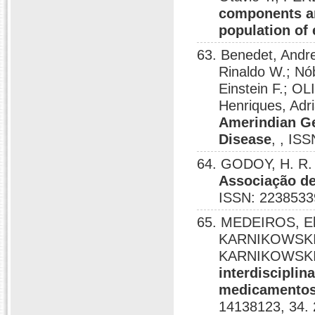
components an
population of
63. Benedet, Andr
Rinaldo W.; Nó
Einstein F.; OL
Henriques, Adr
Amerindian Ge
Disease
, , IS
64. GODOY, H. R.
Associação de
ISSN: 2238533
65. MEDEIROS, El
KARNIKOWSKI,
KARNIKOWSKI,
interdisciplin
medicamentos 
14138123, 34.