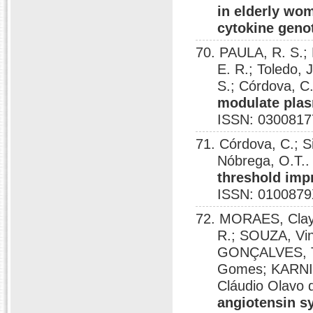
in elderly wo
cytokine geno
70. PAULA, R. S.; 
E. R.; Toledo,
S.; Córdova, C
modulate plas
ISSN: 0300817
71. Córdova, C.; 
Nóbrega, O.T.
threshold imp
ISSN: 0100879
72. MORAES, Clay
R.; SOUZA, Vin
GONÇALVES, T
Gomes; KARNI
Cláudio Olavo 
angiotensin sy