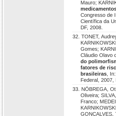
Mauro; KARNIK
medicamentos 
Congresso de I
Científica da Un
DF, 2008.
32. TONET, Audrey
KARNIKOWSKI,
Gomes; KARNI
Cláudio Olavo
do polimorfis
fatores de ri
brasileiras
, In
Federal, 2007, B
33. NÓBREGA, Ot
Oliveira; SILV
Franco; MEDEI
KARNIKOWSKI, 
GONÇALVES, T