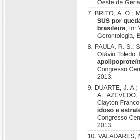
Oeste de Geriat
7. BRITO, A. O.;
SUS por queda
brasileira
, In:
Gerontologia, B
8. PAULA, R. S.; 
Otávio Toledo.
apolipoproteí
Congresso Centr
2013.
9. DUARTE, J. A.;
A.; AZEVEDO, 
Clayton Franc
idoso e estra
Congresso Cent
2013.
10. VALADARES, 