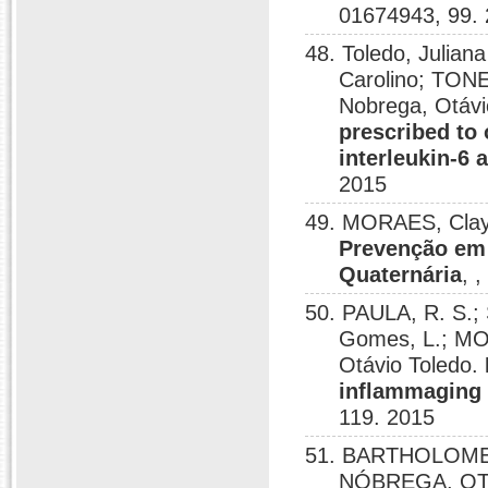
01674943, 99.
48. Toledo, Julian
Carolino; TON
Nobrega, Otávi
prescribed to 
interleukin-6 
2015
49. MORAES, Clay
Prevenção em 
Quaternária
, 
50. PAULA, R. S.; S
Gomes, L.; MO
Otávio Toledo.
inflammaging 
119. 2015
51. BARTHOLOMEU
NÓBREGA, OTÁV