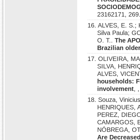
SOCIODEMOG
23162171, 269
16. ALVES, E. S.;
Silva Paula;
O. T..
The APOB
Brazilian olde
17. OLIVEIRA, 
SILVA, HENRI
ALVES, VICE
households: Fa
involvement
, 
18. Souza, Vinic
HENRIQUES, AD
PEREZ, DIEGO 
CAMARGOS, EI
NÓBREGA, O
Are Decreased