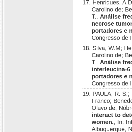
17. Henriques, A.D
Carolino de; B
T..
Análise fre
necrose tumora
portadores e 
Congresso de In
18. Silva, W.M; He
Carolino de; B
T..
Análise fre
interleucina-6
portadores e 
Congresso de In
19. PAULA, R. S.;
Franco; Benede
Olavo de; Nóbr
interact to de
women.
, In: I
Albuquerque, N