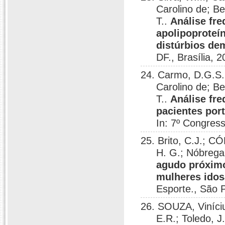
Carolino de; B
T..
Análise fre
apolipoproteí
distúrbios de
DF., Brasília, 2
24. Carmo, D.G.S.;
Carolino de; B
T..
Análise fre
pacientes por
In: 7º Congress
25. Brito, C.J.; 
H. G.; Nóbreg
agudo próximo
mulheres idos
Esporte., São 
26. SOUZA, Viníciu
E.R.; Toledo,