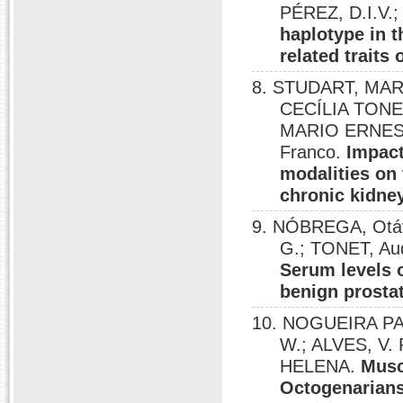
PÉREZ, D.I.V.;
haplotype in t
related traits 
8. STUDART, MA
CECÍLIA TON
MARIO ERNEST
Franco.
Impact
modalities on 
chronic kidne
9. NÓBREGA, Otáv
G.; TONET, Aud
Serum levels o
benign prostat
10. NOGUEIRA P
W.; ALVES, V.
HELENA.
Musc
Octogenarian