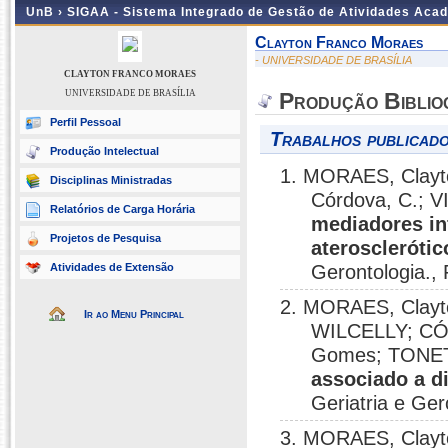
UnB ›
SIGAA - Sistema Integrado de Gestão de Atividades Aca
Clayton Franco Moraes
- UNIVERSIDADE DE BRASÍLIA
CLAYTON FRANCO MORAES
UNIVERSIDADE DE BRASÍLIA
Produção Biblio
Perfil Pessoal
Trabalhos publicado
Produção Intelectual
1. MORAES, Clayto
Disciplinas Ministradas
Córdova, C.; V
Relatórios de Carga Horária
mediadores in
Projetos de Pesquisa
aterosclerótic
Atividades de Extensão
Gerontologia.,
2. MORAES, Clayt
Ir ao Menu Principal
WILCELLY; CÓR
Gomes; TONET,
associado a di
Geriatria e Ger
3. MORAES, Clayto