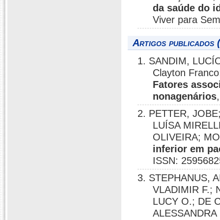
da saúde do i
Viver para Sem
Artigos publicados 
1. SANDIM, LUCÍ
Clayton Fran
Fatores assoc
nonagenários
2. PETTER, JOB
LUÍSA MIREL
OLIVEIRA; MO
inferior em p
ISSN: 2595682
3. STEPHANUS, A
VLADIMIR F.;
LUCY O.; DE 
ALESSANDRA 