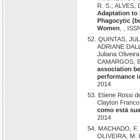
R. S.; ALVES, 
Adaptation to 
Phagocytic (bu
Women
, , IS
52. QUINTAS, JUL
ADRIANE DALL
Juliana Olivei
CAMARGOS, E
association b
performance i
2014
53. Etiene Rossi
Clayton Franco
como está sua
2014
54. MACHADO, F. 
OLIVEIRA, M. 