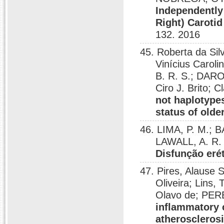
Independently 
Right) Carotid
132. 2016
45. Roberta da Si
Vinícius Caro
B. R. S.; DARO
Ciro J. Brito;
not haplotypes
status of olde
46. LIMA, P. M.; B
LAWALL, A. R
Disfunção eré
47. Pires, Alause S
Oliveira; Lins
Olavo de; PERE
inflammatory c
atheroscleros