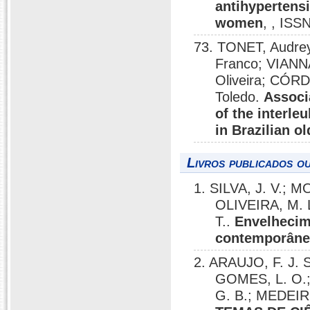
antihypertens
women
, , ISS
73. TONET, Audre
Franco; VIAN
Oliveira; CÓR
Toledo.
Associ
of the interle
in Brazilian 
Livros publicados o
1. SILVA, J. V.
OLIVEIRA, M. L
T..
Envelhecim
contemporâne
2. ARAUJO, F. J. 
GOMES, L. O.;
G. B.; MEDEIR