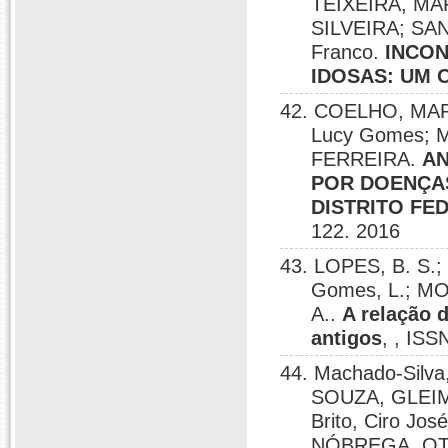
TEIXEIRA, M
SILVEIRA; SA
Franco.
INCON
IDOSAS: UM 
42. COELHO, MAR
Lucy Gomes; 
FERREIRA.
AN
POR DOENÇAS
DISTRITO FED
122. 2016
43. LOPES, B. S.;
Gomes, L.; MO
A..
A relação 
antigos
, , IS
44. Machado-Silv
SOUZA, GLEIM 
Brito, Ciro J
NÓBREGA, O