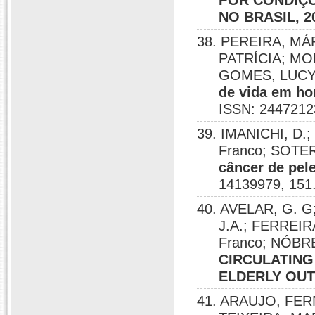
POR CONDIÇÕ
NO BRASIL, 2
38. PEREIRA, MÁR
PATRÍCIA; MO
GOMES, LUCY
de vida em ho
ISSN: 2447212
39. IMANICHI, D.
Franco; SOTER
câncer de pel
14139979, 151
40. AVELAR, G. G; 
J.A.; FERREIR
Franco; NÓB
CIRCULATING 
ELDERLY OUT
41. ARAUJO, FE