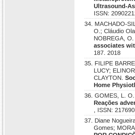
Ultrasound-As
ISSN: 2090221
34. MACHADO-SILV
O.; Cláudio Ol
NOBREGA, O. 
associates wit
187. 2018
35. FILIPE BAR
LUCY; ELINO
CLAYTON.
Soc
Home Physiot
36. GOMES, L. O.
Reações adver
, ISSN: 217690
37. Diane Noguei
Gomes; MORAES