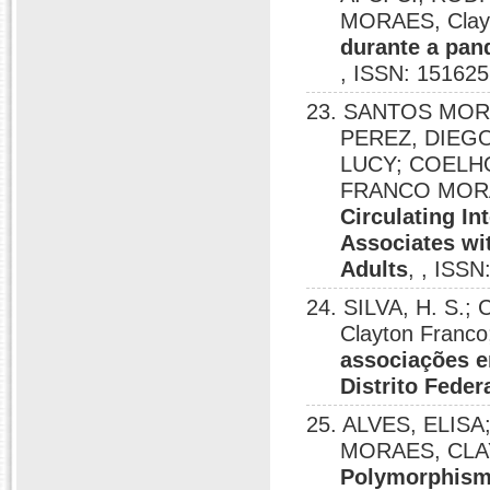
MORAES, Clay
durante a pan
, ISSN: 151625
23. SANTOS MOR
PEREZ, DIEG
LUCY; COELHO
FRANCO MORA
Circulating In
Associates wit
Adults
, , ISS
24. SILVA, H. S.;
Clayton Franco
associações e
Distrito Feder
25. ALVES, ELIS
MORAES, CLA
Polymorphism 