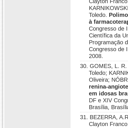
Clayton Franc
KARNIKOWSKI,
Toledo.
Polimo
à farmacoterap
Congresso de I
Científica da U
Programação do
Congresso de In
2008.
30. GOMES, L. R. 
Toledo; KARN
Oliveira; NÓB
renina-angiote
em idosas bra
DF e XIV Congr
Brasília, Brasíl
31. BEZERRA, A.R
Clayton Franc