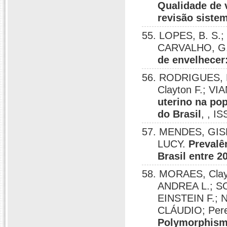
Qualidade de 
revisão siste
55. LOPES, B. S.
CARVALHO, G. 
de envelhecer
56. RODRIGUES, L
Clayton F.; V
uterino na po
do Brasil
, , I
57. MENDES, GIS
LUCY.
Prevalê
Brasil entre 2
58. MORAES, Cla
ANDREA L.; S
EINSTEIN F.; 
CLÁUDIO; Pere
Polymorphisms