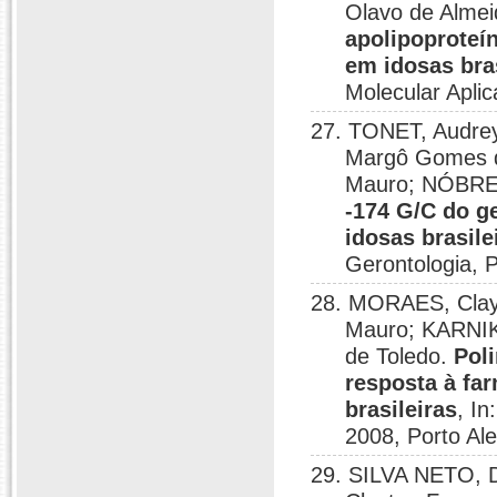
Olavo de Almei
apolipoproteí
em idosas bras
Molecular Aplic
27. TONET, Audre
Margô Gomes d
Mauro; NÓBREG
-174 G/C do g
idosas brasile
Gerontologia, P
28. MORAES, Clay
Mauro; KARNI
de Toledo.
Pol
resposta à fa
brasileiras
, In
2008, Porto Al
29. SILVA NETO, 