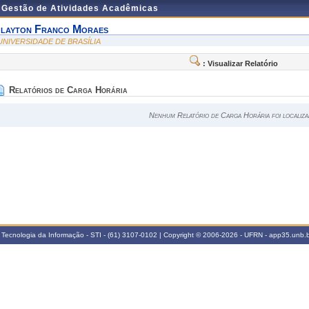
e Gestão de Atividades Acadêmicas
layton Franco Moraes
 UNIVERSIDADE DE BRASÍLIA
: Visualizar Relatório
Relatórios de Carga Horária
Nenhum Relatório de Carga Horária foi localiza
 Tecnologia da Informação - STI - (61) 3107-0102 | Copyright © 2006-2026 - UFRN - app35.unb.