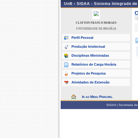
UnB ›
SIGAA - Sistema Integrado d
C
-
CLAYTON FRANCO MORAES
UNIVERSIDADE DE BRASÍLIA
Perfil Pessoal
Produção Intelectual
Disciplinas Ministradas
Relatórios de Carga Horária
Projetos de Pesquisa
Atividades de Extensão
Ir ao Menu Principal
SIGAA | Secretaria de