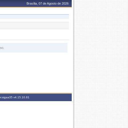
Brasília, 07 de Agosto de 2026
do.
br.sigaa35
v4.15.10.81