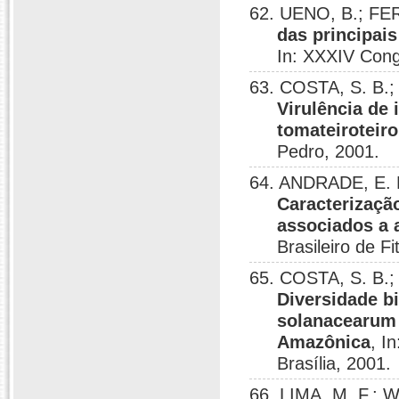
62. UENO, B.; FER
das principai
In: XXXIV Cong
63. COSTA, S. B.;
Virulência de
tomateiroteiro
Pedro, 2001.
64. ANDRADE, E. M
Caracterização
associados a
Brasileiro de F
65. COSTA, S. B.;
Diversidade b
solanacearum 
Amazônica
, I
Brasília, 2001.
66. LIMA, M. F.; 