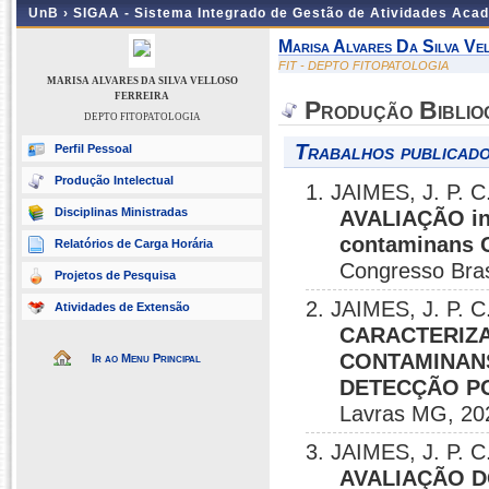
UnB ›
SIGAA - Sistema Integrado de Gestão de Atividades Aca
Marisa Alvares Da Silva Ve
FIT - DEPTO FITOPATOLOGIA
MARISA ALVARES DA SILVA VELLOSO
FERREIRA
Produção Biblio
DEPTO FITOPATOLOGIA
Trabalhos publicado
Perfil Pessoal
Produção Intelectual
1. JAIMES, J. P. 
Disciplinas Ministradas
AVALIAÇÃO in
contaminans
Relatórios de Carga Horária
Congresso Bras
Projetos de Pesquisa
2. JAIMES, J. P. C
Atividades de Extensão
CARACTERIZ
CONTAMINAN
Ir ao Menu Principal
DETECÇÃO P
Lavras MG, 20
3. JAIMES, J. P. 
AVALIAÇÃO D