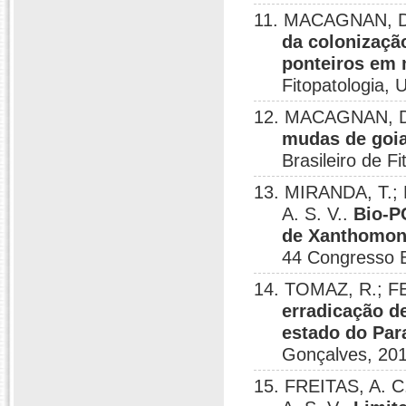
11. MACAGNAN, D
da colonização
ponteiros em 
Fitopatologia,
12. MACAGNAN, D
mudas de goiab
Brasileiro de F
13. MIRANDA, T.;
A. S. V..
Bio-P
de Xanthomona
44 Congresso B
14. TOMAZ, R.; F
erradicação d
estado do Par
Gonçalves, 201
15. FREITAS, A. 