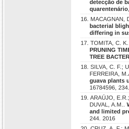
detecção de b
quarentenário
16. MACAGNAN, DIR
bacterial blig
differing in su
17. TOMITA, C. K.
PRUNING TIM
TREE BACTER
18. SILVA, C. F.;
FERREIRA, M.
guava plants 
16784596, 234
19. ARAÚJO, E.R.
DUVAL, A.M..
and limited pr
244. 2016
20. CRUZ, A. F.; 