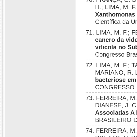
H.; LIMA, M. F
Xanthomonas c
Científica da U
71. LIMA, M. F.; 
cancro da vid
viticola no S
Congresso Brasi
72. LIMA, M. F.; 
MARIANO, R. L
bacteriose em 
CONGRESSO BR
73. FERREIRA, M.
DIANESE, J. C
Associadas A 
BRASILEIRO D
74. FERREIRA, M.