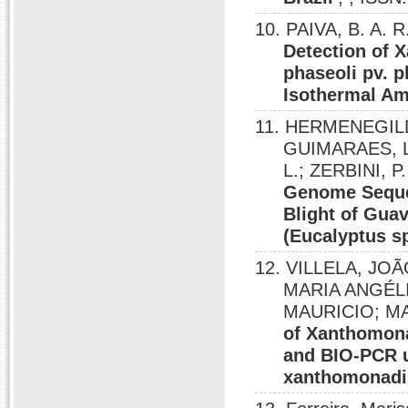
10. PAIVA, B. A.
Detection of 
phaseoli pv. 
Isothermal Am
11. HERMENEGILDO
GUIMARAES, L. 
L.; ZERBINI, P
Genome Sequen
Blight of Gua
(Eucalyptus s
12. VILLELA, JO
MARIA ANGÉLI
MAURICIO; MAIA
of Xanthomonas
and BIO-PCR u
xanthomonadi