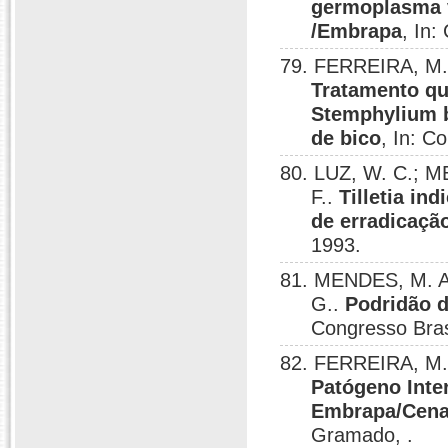
germoplasma 
/Embrapa
, In:
79. FERREIRA, M. 
Tratamento qu
Stemphylium 
de bico
, In: C
80. LUZ, W. C.; M
F..
Tilletia in
de erradicaçã
1993.
81. MENDES, M. A
G..
Podridão d
Congresso Brasi
82. FERREIRA, M. 
Patógeno Inte
Embrapa/Cena
Gramado, .