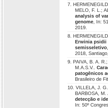
7. HERMENEGILDO,
MELO, F. L.; A
analysis of va
genome
, In: 
2019.
8. HERMENEGILDO,
Erwinia psidi
semisseletivo
2018, Santiago,
9. PAIVA, B. A. 
M.A.S.V..
Cara
patogênicos a
Brasileiro de F
10. VILLELA, J. G.
BARBOSA, M. A
detecção e id
In: 50º Congres