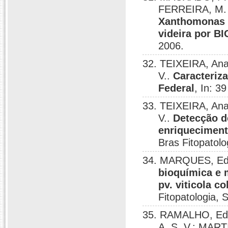
FERREIRA, M. 
Xanthomonas ca
videira por B
2006.
32. TEIXEIRA, Ana
V..
Caracteriza
Federal
, In: 3
33. TEIXEIRA, Ana
V..
Detecção de
enriqueciment
Bras Fitopatolo
34. MARQUES, Ede
bioquímica e 
pv. viticola c
Fitopatologia, 
35. RAMALHO, Ed
A. S. V.; MART