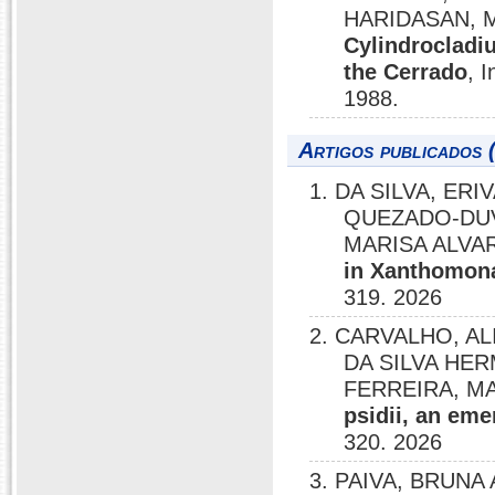
HARIDASAN, 
Cylindrocladi
the Cerrado
, 
1988.
Artigos publicados 
1. DA SILVA, ER
QUEZADO-DUVA
MARISA ALVA
in Xanthomona
319. 2026
2. CARVALHO, AL
DA SILVA HE
FERREIRA, M
psidii, an em
320. 2026
3. PAIVA, BRUNA