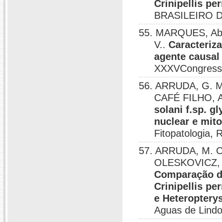
Crinipellis pe
BRASILEIRO D
55. MARQUES, Abi
V..
Caracteriza
agente causal
XXXVCongresso 
56. ARRUDA, G. M.
CAFÉ FILHO, A
solani f.sp. 
nuclear e mit
Fitopatologia, 
57. ARRUDA, M. C.
OLESKOVICZ, C
Comparação de
Crinipellis p
e Heteropterys
Aguas de Lindo