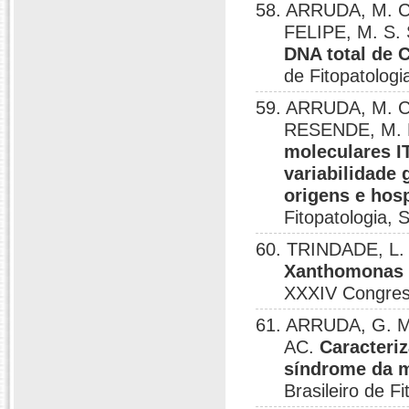
58. ARRUDA, M. C.
FELIPE, M. S. 
DNA total de C
de Fitopatolog
59. ARRUDA, M. C.
RESENDE, M. L
moleculares 
variabilidade 
origens e hos
Fitopatologia,
60. TRINDADE, L. 
Xanthomonas c
XXXIV Congress
61. ARRUDA, G. M.
AC.
Caracteri
síndrome da m
Brasileiro de F