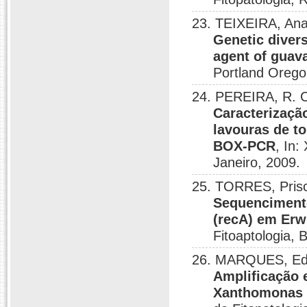
23. TEIXEIRA, Ana
Genetic divers
agent of guava
Portland Orego
24. PEREIRA, R. 
Caracterizaçã
lavouras de t
BOX-PCR
, In:
Janeiro, 2009.
25. TORRES, Prisc
Sequencimento
(recA) em Erwi
Fitoaptologia, 
26. MARQUES, Ede
Amplificação 
Xanthomonas c