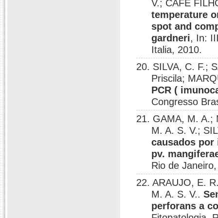
V.; CAFÉ FILH
temperature o
spot and comp
gardneri
, In: 
Italia, 2010.
20. SILVA, C. F.;
Priscila; MARQ
PCR ( imunoca
Congresso Brasi
21. GAMA, M. A.;
M. A. S. V.; SI
causados por
pv. mangifera
Rio de Janeiro,
22. ARAUJO, E. R
M. A. S. V..
Se
perforans a c
Fitopatologia, 