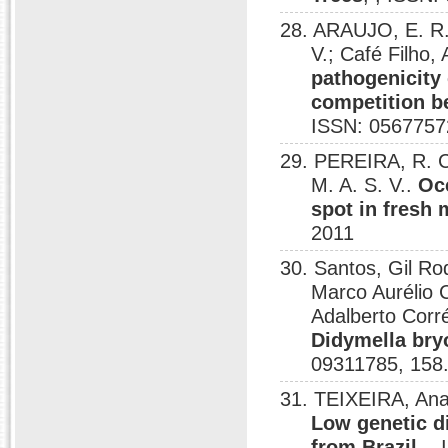
28. ARAUJO, E. R.
V.; Café Filh
pathogenicity
competition b
ISSN: 0567757
29. PEREIRA, R. 
M. A. S. V..
Oc
spot in fresh 
2011
30. Santos, Gil Ro
Marco Aurélio C
Adalberto Corr
Didymella bry
09311785, 158
31. TEIXEIRA, Ana
Low genetic di
from Brazil
, ,