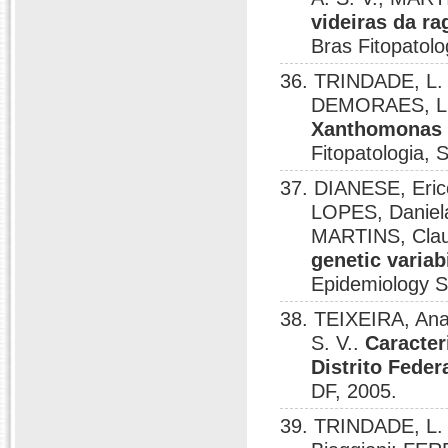
videiras da ra
Bras Fitopatolo
36. TRINDADE, L.
DEMORAES, L M
Xanthomonas c
Fitopatologia, 
37. DIANESE, Eri
LOPES, Daniel
MARTINS, Clau
genetic variabi
Epidemiology 
38. TEIXEIRA, An
S. V..
Caracter
Distrito Feder
DF, 2005.
39. TRINDADE, L. 