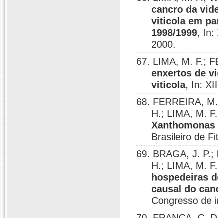
cancro da vid
viticola em p
1998/1999
, In
2000.
67. LIMA, M. F.; 
enxertos de v
viticola
, In: X
68. FERREIRA, M. 
H.; LIMA, M. F
Xanthomonas c
Brasileiro de F
69. BRAGA, J. P.;
H.; LIMA, M. F
hospedeiras d
causal do canc
Congresso de in
70. FRANÇA, C. D.