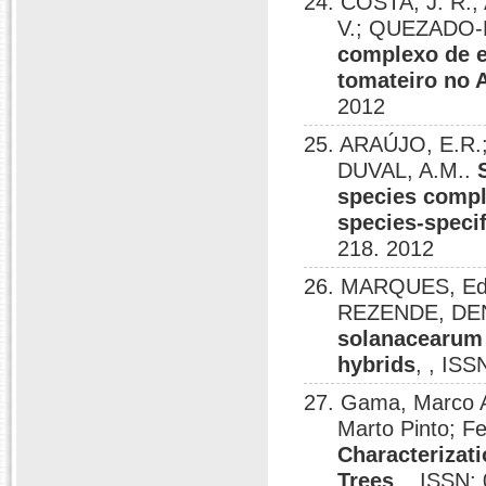
24. COSTA, J. R.;
V.; QUEZADO-
complexo de e
tomateiro no A
2012
25. ARAÚJO, E.R.
DUVAL, A.M..
species compl
species-speci
218. 2012
26. MARQUES, Ed
REZENDE, DEN
solanacearum 
hybrids
, , IS
27. Gama, Marco Au
Marto Pinto; Fe
Characterizat
Trees
, , ISSN: