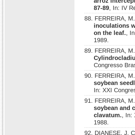
arroz interce
87-89
, In: IV 
88. FERREIRA, M. 
inoculations 
on the leaf.
, I
1989.
89. FERREIRA, M. 
Cylindrocladi
Congresso Brasi
90. FERREIRA, M. 
soybean seedl
In: XXI Congres
91. FERREIRA, M. 
soybean and c
clavatum.
, In:
1988.
92. DIANESE, J. C