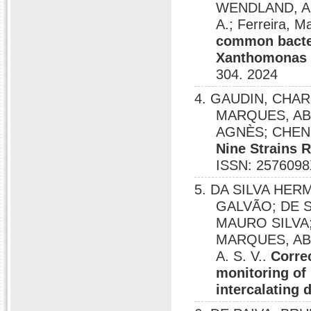
WENDLAND, A
A.; Ferreira,
common bacteri
Xanthomonas 
304. 2024
4. GAUDIN, CHA
MARQUES, ABI S
AGNÈS; CHEN,
Nine Strains 
ISSN: 2576098
5. DA SILVA HE
GALVÃO; DE 
MAURO SILVA;
MARQUES, ABI 
A. S. V..
Correc
monitoring of 
intercalating