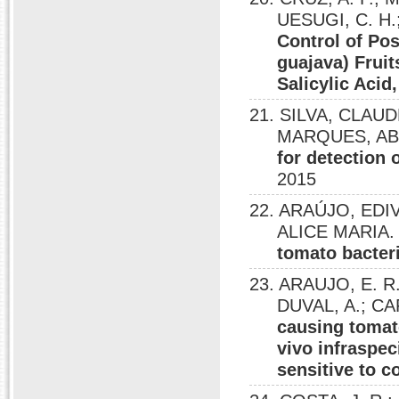
UESUGI, C. H.
Control of Po
guajava) Fruit
Salicylic Acid
21. SILVA, CLAUDÊ
MARQUES, ABI S
for detection 
2015
22. ARAÚJO, EDIV
ALICE MARIA
tomato bacteri
23. ARAUJO, E. R
DUVAL, A.; CA
causing tomat
vivo infraspec
sensitive to c