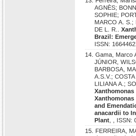
13. Ferreira, Mar
AGNÈS; BONN
SOPHIE; POR
MARCO A. S.;
DE L. R..
Xanth
Brazil: Emerg
ISSN: 1664462
14. Gama, Marco 
JÚNIOR, WIL
BARBOSA, MA
A.S.V.; COST
LILIANA A.; S
Xanthomonas c
Xanthomonas c
and Emendatio
anacardii to 
Plant
, , ISSN:
15. FERREIRA, MA