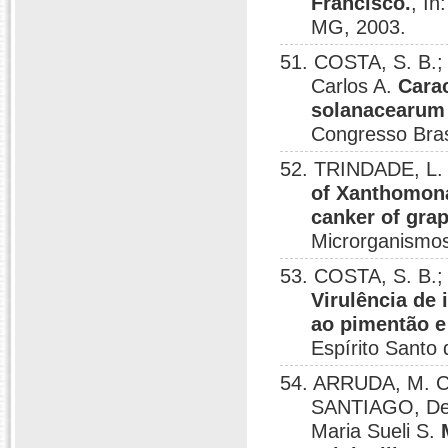
Francisco.
, In
MG, 2003.
51. COSTA, S. B.;
Carlos A.
Carac
solanacearum
Congresso Brasi
52. TRINDADE, L. 
of Xanthomonas
canker of gra
Microrganismos
53. COSTA, S. B.;
Virulência de
ao pimentão e
Espírito Santo 
54. ARRUDA, M. C.
SANTIAGO, Den
Maria Sueli S.