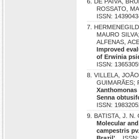
6. DE PAIVA, BR
ROSSATO, MAU
ISSN: 1439043
7. HERMENEGILD
MAURO SILVA;
ALFENAS, ACE
Improved evalu
of Erwinia psi
ISSN: 1365305
8. VILLELA, JOÃ
GUIMARÃES; Fer
Xanthomonas ci
Senna obtusif
ISSN: 1983205
9. BATISTA, J. N
Molecular and
campestris pv.
Brazil'
, , ISSN