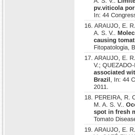
A. S. V..
Limit
pv.viticola po
In: 44 Congress
16. ARAUJO, E. R
A. S. V..
Molec
causing tomat
Fitopatologia, B
17. ARAUJO, E. R.
V.; QUEZADO-
associated wit
Brazil
, In: 44 
2011.
18. PEREIRA, R. 
M. A. S. V..
Oc
spot in fresh
Tomato Diseases
19. ARAUJO, E. R.