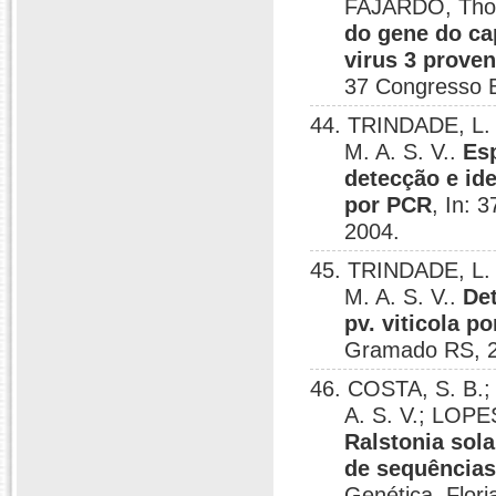
FAJARDO, Thor
do gene do ca
virus 3 prove
37 Congresso B
44. TRINDADE, L.
M. A. S. V..
Esp
detecção e id
por PCR
, In: 
2004.
45. TRINDADE, L.
M. A. S. V..
De
pv. viticola p
Gramado RS, 
46. COSTA, S. B.
A. S. V.; LOPE
Ralstonia sol
de sequências
Genética, Flori