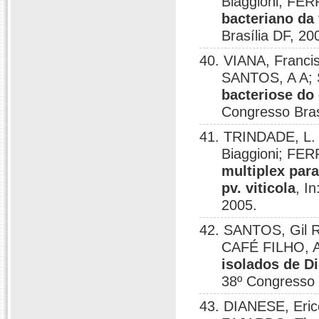
Biaggioni; FER
bacteriano da 
Brasília DF, 20
40. VIANA, Franci
SANTOS, A A; 
bacteriose do 
Congresso Brasi
41. TRINDADE, L.
Biaggioni; FER
multiplex par
pv. viticola
, I
2005.
42. SANTOS, Gil R
CAFÉ FILHO, A
isolados de D
38º Congresso B
43. DIANESE, Eric