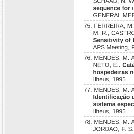
SCHAAD, N. W
sequence for id
GENERAL MEET
75. FERREIRA, M.
M. R.; CASTRO
Sensitivity of 
APS Meeting, P
76. MENDES, M. A.
NETO, E..
Cat
hospedeiras n
Ilheus, 1995.
77. MENDES, M. A.
Identificação 
sistema especi
Ilheus, 1995.
78. MENDES, M. A.
JORDAO, F. S