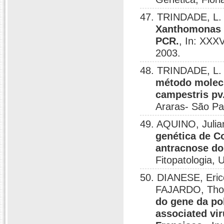
47. TRINDADE, L. 
Xanthomonas c
PCR.
, In: XXXV
2003.
48. TRINDADE, L. 
método molecu
campestris pv.
Araras- São Pa
49. AQUINO, Julia
genética de C
antracnose d
Fitopatologia, 
50. DIANESE, Eri
FAJARDO, Thor
do gene da pol
associated vi