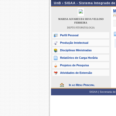
UnB ›
SIGAA - Sistema Integrado d
M
F
MARISA ALVARES DA SILVA VELLOSO
FERREIRA
DEPTO FITOPATOLOGIA
Perfil Pessoal
Produção Intelectual
Disciplinas Ministradas
Relatórios de Carga Horária
Projetos de Pesquisa
Atividades de Extensão
Ir ao Menu Principal
SIGAA | Secretaria de