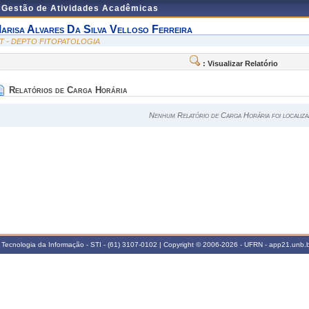
e Gestão de Atividades Acadêmicas
arisa Alvares Da Silva Velloso Ferreira
IT - DEPTO FITOPATOLOGIA
: Visualizar Relatório
Relatórios de Carga Horária
Nenhum Relatório de Carga Horária foi localiza
 Tecnologia da Informação - STI - (61) 3107-0102 | Copyright © 2006-2026 - UFRN - app21.unb.