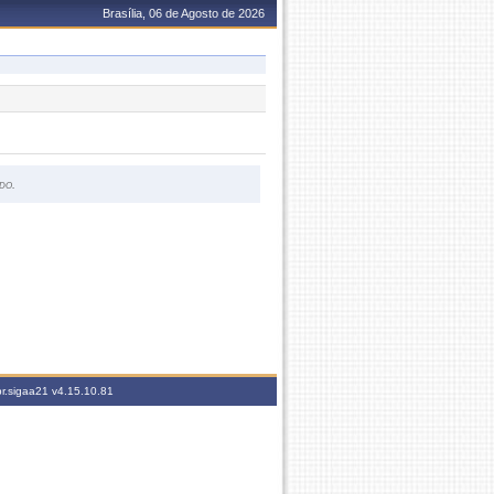
Brasília, 06 de Agosto de 2026
do.
br.sigaa21
v4.15.10.81