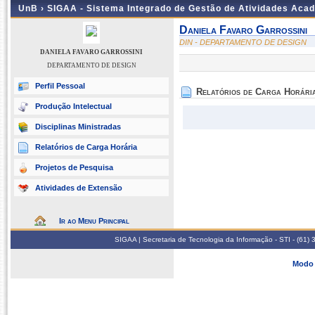
UnB ›
SIGAA - Sistema Integrado de Gestão de Atividades Aca
Daniela Favaro Garrossini
DIN - DEPARTAMENTO DE DESIGN
DANIELA FAVARO GARROSSINI
DEPARTAMENTO DE DESIGN
Perfil Pessoal
Relatórios de Carga Horári
Produção Intelectual
Disciplinas Ministradas
Relatórios de Carga Horária
Projetos de Pesquisa
Atividades de Extensão
Ir ao Menu Principal
SIGAA | Secretaria de Tecnologia da Informação - STI - (61
Modo 