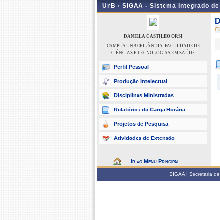
UnB ›
SIGAA - Sistema Integrado d
D
F
DANIELA CASTILHO ORSI
CAMPUS UNB CEILÂNDIA: FACULDADE DE
CIÊNCIAS E TECNOLOGIAS EM SAÚDE
Perfil Pessoal
Produção Intelectual
Disciplinas Ministradas
Relatórios de Carga Horária
Projetos de Pesquisa
Atividades de Extensão
Ir ao Menu Principal
SIGAA | Secretaria de