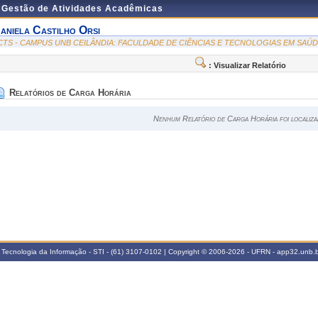
e Gestão de Atividades Acadêmicas
aniela Castilho Orsi
CTS - CAMPUS UNB CEILÂNDIA: FACULDADE DE CIÊNCIAS E TECNOLOGIAS EM SAÚ
: Visualizar Relatório
Relatórios de Carga Horária
Nenhum Relatório de Carga Horária foi localiza
 Tecnologia da Informação - STI - (61) 3107-0102 | Copyright © 2006-2026 - UFRN - app32.unb.