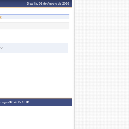
Brasília, 09 de Agosto de 2026
DE
do.
br.sigaa32
v4.15.10.81