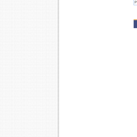
P
P
2
P
P
2
P
P
P
P
2
P
P
P
P
2
P
P
P
P