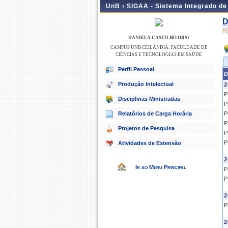
UnB ›
SIGAA - Sistema Integrado d
D
F
DANIELA CASTILHO ORSI
CAMPUS UNB CEILÂNDIA: FACULDADE DE
CIÊNCIAS E TECNOLOGIAS EM SAÚDE
Perfil Pessoal
D
Produção Intelectual
2
P
Disciplinas Ministradas
P
Relatórios de Carga Horária
P
P
Projetos de Pesquisa
P
P
Atividades de Extensão
2
Ir ao Menu Principal
P
P
2
P
2