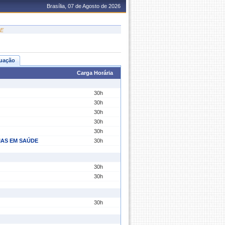
Brasília, 07 de Agosto de 2026
DE
uação
Carga Horária
30h
30h
30h
30h
30h
IAS EM SAÚDE
30h
30h
30h
30h