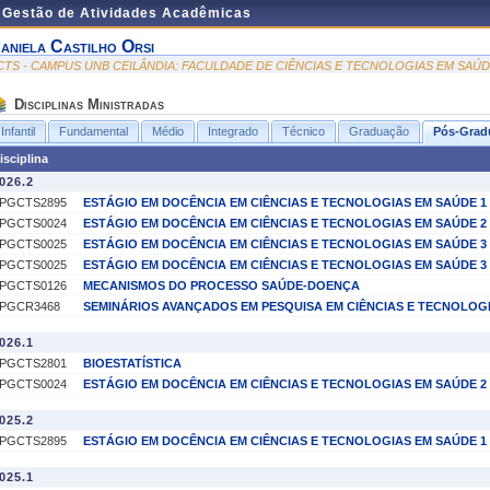
e Gestão de Atividades Acadêmicas
aniela Castilho Orsi
CTS - CAMPUS UNB CEILÂNDIA: FACULDADE DE CIÊNCIAS E TECNOLOGIAS EM SAÚ
Disciplinas Ministradas
Infantil
Fundamental
Médio
Integrado
Técnico
Graduação
Pós-Grad
isciplina
026.2
PGCTS2895
ESTÁGIO EM DOCÊNCIA EM CIÊNCIAS E TECNOLOGIAS EM SAÚDE 1
PGCTS0024
ESTÁGIO EM DOCÊNCIA EM CIÊNCIAS E TECNOLOGIAS EM SAÚDE 2
PGCTS0025
ESTÁGIO EM DOCÊNCIA EM CIÊNCIAS E TECNOLOGIAS EM SAÚDE 3
PGCTS0025
ESTÁGIO EM DOCÊNCIA EM CIÊNCIAS E TECNOLOGIAS EM SAÚDE 3
PGCTS0126
MECANISMOS DO PROCESSO SAÚDE-DOENÇA
PGCR3468
SEMINÁRIOS AVANÇADOS EM PESQUISA EM CIÊNCIAS E TECNOLOG
026.1
PGCTS2801
BIOESTATÍSTICA
PGCTS0024
ESTÁGIO EM DOCÊNCIA EM CIÊNCIAS E TECNOLOGIAS EM SAÚDE 2
025.2
PGCTS2895
ESTÁGIO EM DOCÊNCIA EM CIÊNCIAS E TECNOLOGIAS EM SAÚDE 1
025.1