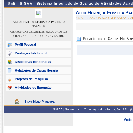
UnB ›
SIGAA - Sistema Integrado de Gestão de Atividades Aca
Aldo Henrique Fonseca Pac
FCTS - CAMPUS UNB CEILÂNDIA: F
ALDO HENRIQUE FONSECA PACHECO
TAVARES
CAMPUS UNB CEILÂNDIA: FACULDADE DE
CIÊNCIAS E TECNOLOGIAS EM SAÚDE
Relatórios de Carga Horári
Perfil Pessoal
Produção Intelectual
Disciplinas Ministradas
Relatórios de Carga Horária
Projetos de Pesquisa
Atividades de Extensão
Ir ao Menu Principal
SIGAA | Secretaria de Tecnologia da Informação - STI - 
Modo 