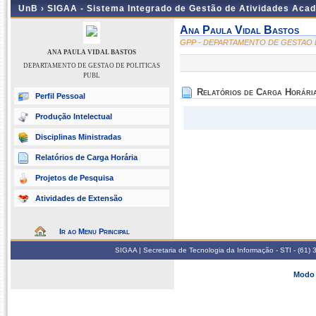
UnB ›
SIGAA - Sistema Integrado de Gestão de Atividades Aca
Ana Paula Vidal Bastos
GPP - DEPARTAMENTO DE GESTAO 
ANA PAULA VIDAL BASTOS
DEPARTAMENTO DE GESTAO DE POLITICAS
PUBL
Relatórios de Carga Horári
Perfil Pessoal
Produção Intelectual
Disciplinas Ministradas
Relatórios de Carga Horária
Projetos de Pesquisa
Atividades de Extensão
Ir ao Menu Principal
SIGAA | Secretaria de Tecnologia da Informação - STI - (61
Modo 