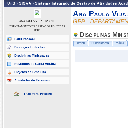
UnB ›
SIGAA - Sistema Integrado de Gestão de Atividades Aca
Ana Paula Vida
GPP - DEPARTAMEN
ANA PAULA VIDAL BASTOS
DEPARTAMENTO DE GESTAO DE POLITICAS
PUBL
Disciplinas Mini
Perfil Pessoal
Infantil
Fundamental
Médio
Produção Intelectual
Disciplinas Ministradas
Relatórios de Carga Horária
Projetos de Pesquisa
Atividades de Extensão
Ir ao Menu Principal