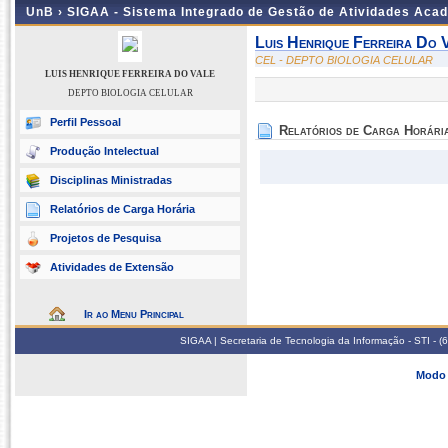
UnB ›
SIGAA - Sistema Integrado de Gestão de Atividades Aca
Luis Henrique Ferreira Do 
CEL - DEPTO BIOLOGIA CELULAR
LUIS HENRIQUE FERREIRA DO VALE
DEPTO BIOLOGIA CELULAR
Perfil Pessoal
Relatórios de Carga Horári
Produção Intelectual
Disciplinas Ministradas
Relatórios de Carga Horária
Projetos de Pesquisa
Atividades de Extensão
Ir ao Menu Principal
SIGAA | Secretaria de Tecnologia da Informação - STI - 
Modo 