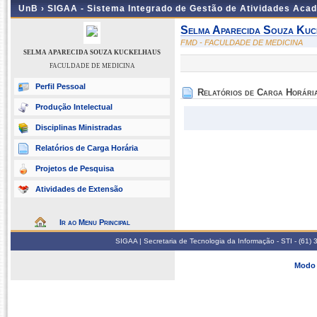
UnB ›
SIGAA - Sistema Integrado de Gestão de Atividades Aca
Selma Aparecida Souza Kuc
FMD - FACULDADE DE MEDICINA
SELMA APARECIDA SOUZA KUCKELHAUS
FACULDADE DE MEDICINA
Perfil Pessoal
Relatórios de Carga Horári
Produção Intelectual
Disciplinas Ministradas
Relatórios de Carga Horária
Projetos de Pesquisa
Atividades de Extensão
Ir ao Menu Principal
SIGAA | Secretaria de Tecnologia da Informação - STI - (61
Modo 