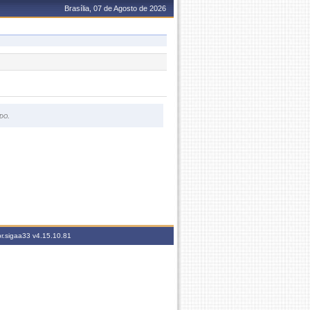
Brasília, 07 de Agosto de 2026
do.
br.sigaa33
v4.15.10.81