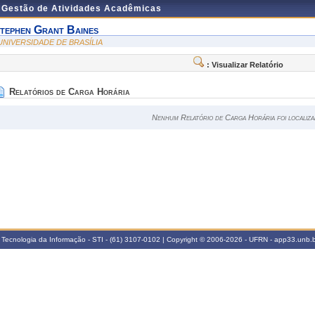
e Gestão de Atividades Acadêmicas
tephen Grant Baines
 UNIVERSIDADE DE BRASÍLIA
: Visualizar Relatório
Relatórios de Carga Horária
Nenhum Relatório de Carga Horária foi localiza
 Tecnologia da Informação - STI - (61) 3107-0102 | Copyright © 2006-2026 - UFRN - app33.unb.