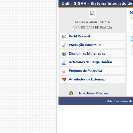
UnB ›
SIGAA - Sistema Integrado d
S
-
STEPHEN GRANT BAINES
UNIVERSIDADE DE BRASÍLIA
Perfil Pessoal
Produção Intelectual
Disciplinas Ministradas
Relatórios de Carga Horária
Projetos de Pesquisa
Atividades de Extensão
Ir ao Menu Principal
SIGAA | Secretaria de