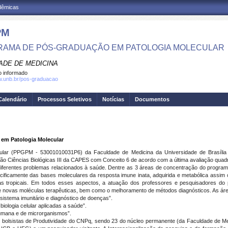
adêmicas
PM
AMA DE PÓS-GRADUAÇÃO EM PATOLOGIA MOLECULAR
ADE DE MEDICINA
 informado
w.unb.br/pos-graduacao
Calendário
Processos Seletivos
Notícias
Documentos
em Patologia Molecular
lar (PPGPM - 53001010031P6) da Faculdade de Medicina da Universidade de Brasília 
ão Ciências Biológicas III da CAPES com Conceito 6 de acordo com a última avaliação quadri
ferentes problemas relacionados à saúde. Dentre as 3 áreas de concentração do program
ificamente das bases moleculares da resposta imune inata, adquirida e metabólica assim
nças tropicais. Em todos esses aspectos, a atuação dos professores e pesquisadores 
e novas moléculas terapêuticas, bem como o melhoramento de métodos diagnósticos. As ár
sistema imunitário e diagnóstico de doenças”.
iologia celular aplicadas a saúde”.
umana e de microrganismos”.
olsistas de Produtividade do CNPq, sendo 23 do núcleo permanente (da Faculdade de Med