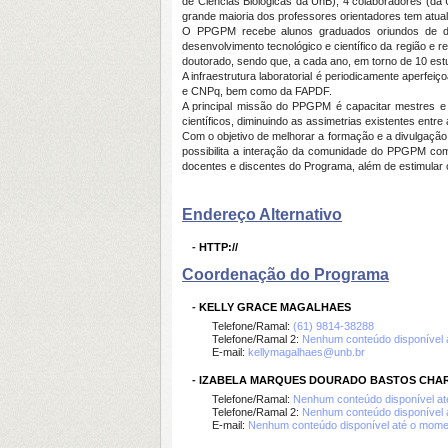
de Ciências Biológicas da UnB), 4 colaboradores (da
grande maioria dos professores orientadores tem atua
O PPGPM recebe alunos graduados oriundos de dife
desenvolvimento tecnológico e científico da região e
doutorado, sendo que, a cada ano, em torno de 10 es
A infraestrutura laboratorial é periodicamente aperf
e CNPq, bem como da FAPDF.
A principal missão do PPGPM é capacitar mestres e 
científicos, diminuindo as assimetrias existentes entr
Com o objetivo de melhorar a formação e a divulgação
possibilita a interação da comunidade do PPGPM com
docentes e discentes do Programa, além de estimular 
Endereço Alternativo
-
HTTP://
Coordenação do Programa
-
KELLY GRACE MAGALHAES
Telefone/Ramal:
(61) 9814-38288
Telefone/Ramal 2:
Nenhum conteúdo disponível 
E-mail:
kellymagalhaes@unb.br
-
IZABELA MARQUES DOURADO BASTOS CHA
Telefone/Ramal:
Nenhum conteúdo disponível a
Telefone/Ramal 2:
Nenhum conteúdo disponível 
E-mail:
Nenhum conteúdo disponível até o mome