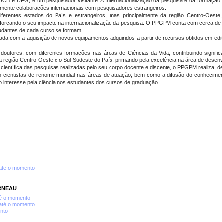
 UCB e UFG) e um pesquisador visitante. A Internacionalização da pesquisa e da formação 
lmente colaborações internacionais com pesquisadores estrangeiros.
rentes estados do País e estrangeiros, mas principalmente da região Centro-Oeste
 reforçando o seu impacto na internacionalização da pesquisa. O PPGPM conta com cerca d
tudantes de cada curso se formam.
eiçoada com a aquisição de novos equipamentos adquiridos a partir de recursos obtidos em e
doutores, com diferentes formações nas áreas de Ciências da Vida, contribuindo signif
e a região Centro-Oeste e o Sul-Sudeste do País, primando pela excelência na área de desenvo
 científica das pesquisas realizadas pelo seu corpo docente e discente, o PPGPM realiza, 
 cientistas de renome mundial nas áreas de atuação, bem como a difusão do conhecimento
o interesse pela ciência nos estudantes dos cursos de graduação.
até o momento
RNEAU
té o momento
até o momento
nto