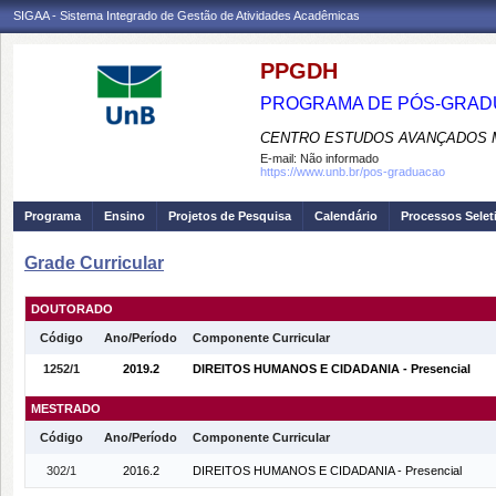
SIGAA - Sistema Integrado de Gestão de Atividades Acadêmicas
PPGDH
PROGRAMA DE PÓS-GRADU
CENTRO ESTUDOS AVANÇADOS M
E-mail:
Não informado
https://www.unb.br/pos-graduacao
Programa
Ensino
Projetos de Pesquisa
Calendário
Processos Selet
Grade Curricular
DOUTORADO
Código
Ano/Período
Componente Curricular
1252/1
2019.2
DIREITOS HUMANOS E CIDADANIA - Presencial
MESTRADO
Código
Ano/Período
Componente Curricular
302/1
2016.2
DIREITOS HUMANOS E CIDADANIA - Presencial