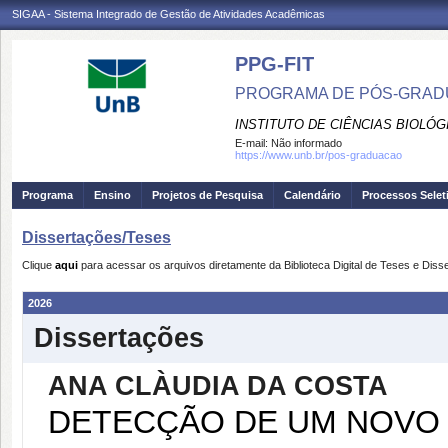
SIGAA - Sistema Integrado de Gestão de Atividades Acadêmicas
PPG-FIT
PROGRAMA DE PÓS-GRADU
INSTITUTO DE CIÊNCIAS BIOLÓG
E-mail:
Não informado
https://www.unb.br/pos-graduacao
Programa
Ensino
Projetos de Pesquisa
Calendário
Processos Selet
Dissertações/Teses
Clique
aqui
para acessar os arquivos diretamente da Biblioteca Digital de Teses e Dis
2026
Dissertações
ANA CLÀUDIA DA COSTA
DETECÇÃO DE UM NOVO 