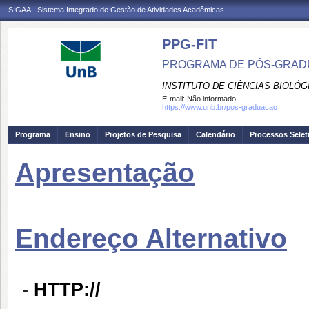
SIGAA - Sistema Integrado de Gestão de Atividades Acadêmicas
PPG-FIT
PROGRAMA DE PÓS-GRADU
INSTITUTO DE CIÊNCIAS BIOLÓG
E-mail:
Não informado
https://www.unb.br/pos-graduacao
Programa
Ensino
Projetos de Pesquisa
Calendário
Processos Selet
Apresentação
Endereço Alternativo
-
HTTP://