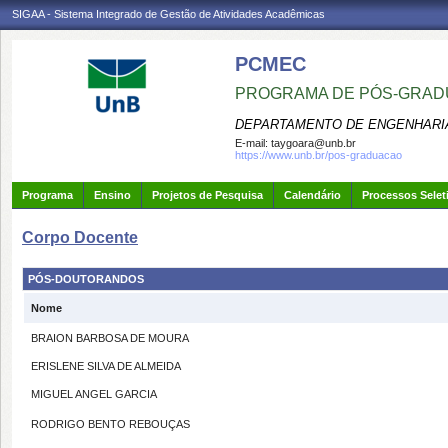
SIGAA - Sistema Integrado de Gestão de Atividades Acadêmicas
PCMEC
PROGRAMA DE PÓS-GRAD
DEPARTAMENTO DE ENGENHARI
E-mail:
taygoara@unb.br
https://www.unb.br/pos-graduacao
Programa
Ensino
Projetos de Pesquisa
Calendário
Processos Selet
Corpo Docente
PÓS-DOUTORANDOS
Nome
BRAION BARBOSA DE MOURA
ERISLENE SILVA DE ALMEIDA
MIGUEL ANGEL GARCIA
RODRIGO BENTO REBOUÇAS