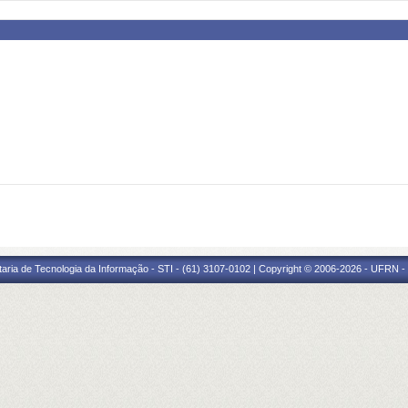
taria de Tecnologia da Informação - STI - (61) 3107-0102 | Copyright © 2006-2026 - UFRN -