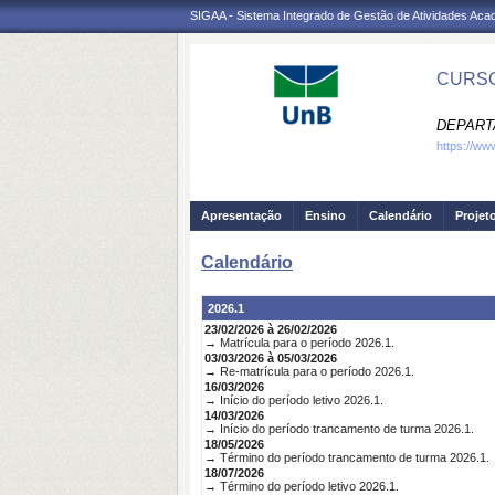
SIGAA - Sistema Integrado de Gestão de Atividades Ac
CURSO
DEPART
https://ww
Apresentação
Ensino
Calendário
Projet
Calendário
2026.1
23/02/2026 à 26/02/2026
→ Matrícula para o período 2026.1.
03/03/2026 à 05/03/2026
→ Re-matrícula para o período 2026.1.
16/03/2026
→ Início do período letivo 2026.1.
14/03/2026
→ Início do período trancamento de turma 2026.1.
18/05/2026
→ Término do período trancamento de turma 2026.1.
18/07/2026
→ Término do período letivo 2026.1.