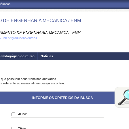
adêmicas
 DE ENGENHARIA MECÂNICA / ENM
AMENTO DE ENGENHARIA MECANICA - ENM
w.unb.br/graduacao/cursos
o Pedagógico do Curso
Notícias
s que possuem seus trabalhos anexados.
ca referente ao memorial que deseja encontrar.
INFORME OS CRITÉRIOS DA BUSCA
Aluno:
Título: