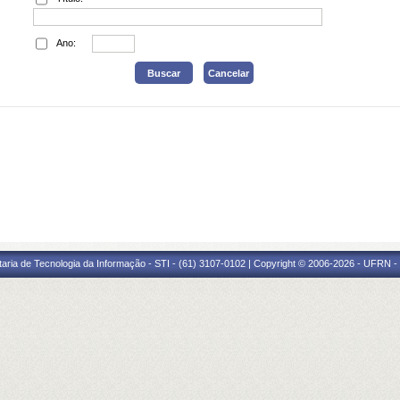
Ano:
taria de Tecnologia da Informação - STI - (61) 3107-0102 | Copyright © 2006-2026 - UFRN -