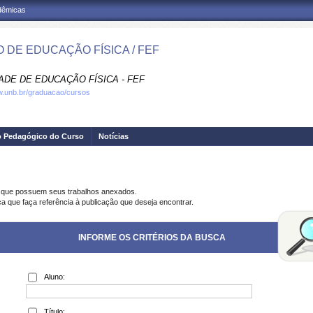
adêmicas
 DE EDUCAÇÃO FÍSICA / FEF
ADE DE EDUCAÇÃO FÍSICA - FEF
w.unb.br/graduacao/cursos
o Pedagógico do Curso
Notícias
s que possuem seus trabalhos anexados.
ca que faça referência à publicação que deseja encontrar.
INFORME OS CRITÉRIOS DA BUSCA
Aluno:
Título: