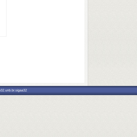
p32.unb.br.sigaa32