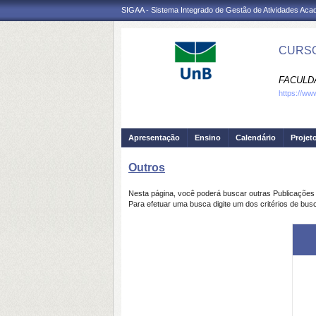
SIGAA - Sistema Integrado de Gestão de Atividades Ac
CURSO
FACULD
https://ww
Apresentação
Ensino
Calendário
Projet
Outros
Nesta página, você poderá buscar outras Publicaçõe
Para efetuar uma busca digite um dos critérios de bus