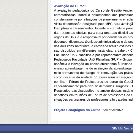
Avaliação do Curso:
A avaliação pedagógica do Curso de Gestão Ambien
características; sobre o desempenho dos professo
constantemente por situações de planejamento e replan
Visita de comissão designada pelo MEC para avaliação
Disciplinas e Desempenho Docente – Formulário preen
das respostas obtidas para cada uma das disciplina
órgãos da UnB, e é responsável por coordenar os p
docentes, discentes, técnicos-administrativos e da s
dos dois itens anteriores, a comissão realiza estudo
são discutidos em diferentes instâncias, a saber: 
Faculdade UnB Planaltina e por representante discen
Pedagógico Faculdade UnB Planaltina (FUP)– Grupo f
docência e inovação do ensino oferecendo à unidade a
ensino aprendizagem e de avaliação da aprendizagem
meio permanente de diálogo, de renovação das prátic
corpo docente da unidade; V. assessorar a Direção 
conflito. - Fórum de Professores do curso de Gest
esporadicamente para discutir demandas surgidas. -
Resultados das discussões no ambito dessas instânc
debatidos em reuniões de Fórum de professores do c
situações particulares de professores são tratados i
Projeto Pedagógico do Curso:
Baixar Arquivo
SIGAA | Secre