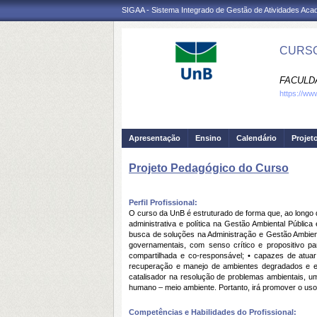
SIGAA - Sistema Integrado de Gestão de Atividades Ac
CURSO
FACULD
https://ww
Apresentação
Ensino
Calendário
Projet
Projeto Pedagógico do Curso
Perfil Profissional:
O curso da UnB é estruturado de forma que, ao longo d
administrativa e política na Gestão Ambiental Pública 
busca de soluções na Administração e Gestão Ambienta
governamentais, com senso crítico e propositivo p
compartilhada e co-responsável; • capazes de atuar
recuperação e manejo de ambientes degradados e el
catalisador na resolução de problemas ambientais, um
humano – meio ambiente. Portanto, irá promover o uso 
Competências e Habilidades do Profissional: