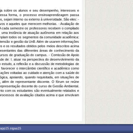
ja sobre os alunos e seu desempenho, interesses e
 Dessa forma, o processo ensinoaprendizagem passa
, sejam interno ou externo à universidade. São eles: -
tivos e aqueles que merecem melhorias. - Avaliação de
. A cada semestre os professores recebem o compilado
 é uma instância de atuação autônoma em relação aos
emplam todos os segmentos da comunidade acadêmica:
 extensão e gestão da UnB. Além de usarem informações
s e os resultados obtidos pelos meios descritos acima
resentantes das diferentes áreas de conhecimento da
s cursos de graduação do campus. - Comissão de Apoio
e de: I. atuar na perspectiva do desenvolvimento da
o estudo, a reflexão e a discussão de metodologias de
favorecer o intercâmbio científico e acadêmico como
e ações voltadas ao cuidado e atenção com a saúde do
gica, apoiando, quando requisitada, em situações de
, além de representante discente. O fórum se reúne
representação docente do curso de Gestão Ambiental.
nto com os estudantes são eventualmente relatados e
processos de avaliação citados acima e que envolvam
 app15.sigaa15