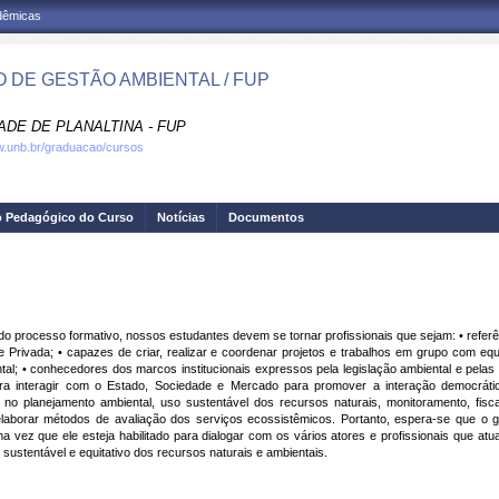
adêmicas
 DE GESTÃO AMBIENTAL / FUP
ADE DE PLANALTINA - FUP
w.unb.br/graduacao/cursos
o Pedagógico do Curso
Notícias
Documentos
o processo formativo, nossos estudantes devem se tornar profissionais que sejam: • referê
e Privada; • capazes de criar, realizar e coordenar projetos e trabalhos em grupo com equi
l; • conhecedores dos marcos institucionais expressos pela legislação ambiental e pelas 
ara interagir com o Estado, Sociedade e Mercado para promover a interação democráti
 no planejamento ambiental, uso sustentável dos recursos naturais, monitoramento, fisc
aborar métodos de avaliação dos serviços ecossistêmicos. Portanto, espera-se que o ge
a vez que ele esteja habilitado para dialogar com os vários atores e profissionais que atu
sustentável e equitativo dos recursos naturais e ambientais.