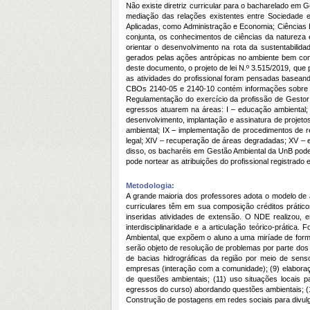
Não existe diretriz curricular para o bacharelado em 
mediação das relações existentes entre Sociedade e
Aplicadas, como Administração e Economia; Ciências Bi
conjunta, os conhecimentos de ciências da natureza
orientar o desenvolvimento na rota da sustentabilid
gerados pelas ações antrópicas no ambiente bem com
deste documento, o projeto de lei N.º 3.515/2019, que
as atividades do profissional foram pensadas baseand
CBOs 2140-05 e 2140-10 contém informações sobre pr
Regulamentação do exercício da profissão de Gestor
egressos atuarem na áreas: I – educação ambiental; I
desenvolvimento, implantação e assinatura de projetos
ambiental; IX – implementação de procedimentos de re
legal; XIV – recuperação de áreas degradadas; XV – e
disso, os bacharéis em Gestão Ambiental da UnB pod
pode nortear as atribuições do profissional registrado
Metodologia:
A grande maioria dos professores adota o modelo de 
curriculares têm em sua composição créditos prático
inseridas atividades de extensão. O NDE realizou,
interdisciplinaridade e a articulação teórico-prát
Ambiental, que expõem o aluno a uma miríade de forma
serão objeto de resolução de problemas por parte dos
de bacias hidrográficas da região por meio de senso
empresas (interação com a comunidade); (9) elaboraçã
de questões ambientais; (11) uso situações locais pa
egressos do curso) abordando questões ambientais; (
Construção de postagens em redes sociais para divulg