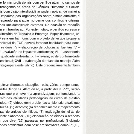
e formar profissionais com perfil de atuar no campo de
, abrangendo as áreas de Ciências Humanas e Sociais
s com visão interdisciplinar podem aplicar, de maneira
s impactos das organizações sobre o meio ambiente e
reparado para atuar no cerne dos conflitos e dilemas
cas socioambientais diversas. Na ocasião da redação
 em tramitação. Por este motivo, o perfil do egresso e
Ministério do Trabalho e Emprego. Especificamente, as
 está em harmonia com o projeto de lei que propõe a
biental da FUP deverá fornecer habilidade para seus
esíduos; IV – elaboração de políticas ambientais; V –
 – avaliação de impactos ambientais; VIII – assessoria
qualidade ambiental; XIII – avaliação de conformidade
ambiental; XVII – elaboração de plano de manejo. Além
itaçãopara este último). Este credenciamento também
lorar diferentes situações reais, vários componentes
itas técnicas. Além disso, a partir deste PPC, serão
adoras que promovem a aprendizagem, contemplando a
mento das atividades pedagógicas no curso de Gestão
dades; (2) vídeos com problemas ambientais atuais que
úblicas; (5) debates; (6) reconhecimento e mapeamento
 de artigos científicos; (8) realização de feiras de
ante elaborador; (10) elaboração de vídeos a respeito
que vive; (12) palestras por profissionais (incluindo
 dados ambientais com base em softwares como R; (16)