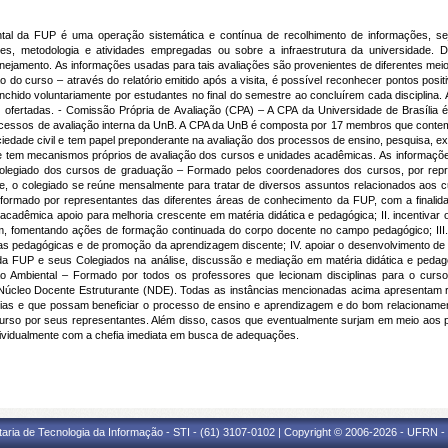
tal da FUP é uma operação sistemática e contínua de recolhimento de informações, se
res, metodologia e atividades empregadas ou sobre a infraestrutura da universidade.
ejamento. As informações usadas para tais avaliações são provenientes de diferentes meios
 do curso – através do relatório emitido após a visita, é possível reconhecer pontos posi
chido voluntariamente por estudantes no final do semestre ao concluírem cada disciplina
s ofertadas. - Comissão Própria de Avaliação (CPA) – A CPA da Universidade de Brasília
rocessos de avaliação interna da UnB. A CPA da UnB é composta por 17 membros que cont
ociedade civil e tem papel preponderante na avaliação dos processos de ensino, pesquisa,
s e tem mecanismos próprios de avaliação dos cursos e unidades acadêmicas. As informaçõe
- Colegiado dos cursos de graduação – Formado pelos coordenadores dos cursos, por rep
te, o colegiado se reúne mensalmente para tratar de diversos assuntos relacionados ao
ormado por representantes das diferentes áreas de conhecimento da FUP, com a finalidad
cadêmica apoio para melhoria crescente em matéria didática e pedagógica; II. incentivar 
, fomentando ações de formação continuada do corpo docente no campo pedagógico; III. 
as pedagógicas e de promoção da aprendizagem discente; IV. apoiar o desenvolvimento d
da FUP e seus Colegiados na análise, discussão e mediação em matéria didática e pedagó
ão Ambiental – Formado por todos os professores que lecionam disciplinas para o curso
 Núcleo Docente Estruturante (NDE). Todas as instâncias mencionadas acima apresentam 
ias e que possam beneficiar o processo de ensino e aprendizagem e do bom relacioname
urso por seus representantes. Além disso, casos que eventualmente surjam em meio aos 
ndividualmente com a chefia imediata em busca de adequações.
taria de Tecnologia da Informação - STI - (61) 3107-0102 | Copyright © 2006-2026 - UFRN -