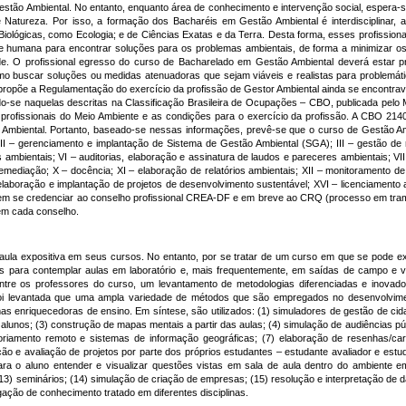
Gestão Ambiental. No entanto, enquanto área de conhecimento e intervenção social, espera-s
 Natureza. Por isso, a formação dos Bacharéis em Gestão Ambiental é interdisciplinar
ológicas, como Ecologia; e de Ciências Exatas e da Terra. Desta forma, esses profissionai
 e humana para encontrar soluções para os problemas ambientais, de forma a minimizar o
ade. O profissional egresso do curso de Bacharelado em Gestão Ambiental deverá estar p
o buscar soluções ou medidas atenuadoras que sejam viáveis e realistas para problemáti
 propõe a Regulamentação do exercício da profissão de Gestor Ambiental ainda se encontrava
o-se naquelas descritas na Classificação Brasileira de Ocupações – CBO, publicada pelo 
ofissionais do Meio Ambiente e as condições para o exercício da profissão. A CBO 2140
 Ambiental. Portanto, baseado-se nessas informações, prevê-se que o curso de Gestão Am
I – gerenciamento e implantação de Sistema de Gestão Ambiental (SGA); III – gestão de r
 ambientais; VI – auditorias, elaboração e assinatura de laudos e pareceres ambientais; VII
mediação; X – docência; XI – elaboração de relatórios ambientais; XII – monitoramento de 
laboração e implantação de projetos de desenvolvimento sustentável; XVI – licenciamento 
em se credenciar ao conselho profissional CREA-DF e em breve ao CRQ (processo em tram
 em cada conselho.
aula expositiva em seus cursos. No entanto, por se tratar de um curso em que se pode exp
s para contemplar aulas em laboratório e, mais frequentemente, em saídas de campo e vis
 entre os professores do curso, um levantamento de metodologias diferenciadas e inov
ica. Foi levantada que uma ampla variedade de métodos que são empregados no desenvolvi
s enriquecedoras de ensino. Em síntese, são utilizados: (1) simuladores de gestão de ci
 alunos; (3) construção de mapas mentais a partir das aulas; (4) simulação de audiências p
riamento remoto e sistemas de informação geográficas; (7) elaboração de resenhas/cartas
o e avaliação de projetos por parte dos próprios estudantes – estudante avaliador e estud
ra o aluno entender e visualizar questões vistas em sala de aula dentro do ambiente em 
13) seminários; (14) simulação de criação de empresas; (15) resolução e interpretação de
ação de conhecimento tratado em diferentes disciplinas.