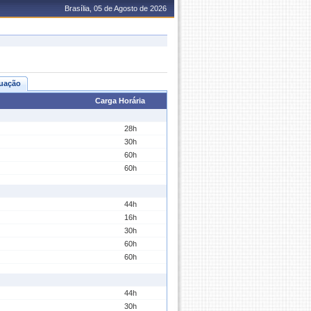
Brasília, 05 de Agosto de 2026
uação
Carga Horária
28h
30h
60h
60h
44h
16h
30h
60h
60h
44h
30h