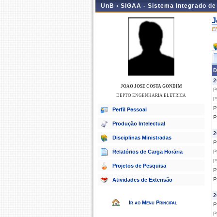
UnB ›
SIGAA - Sistema Integrado d
J
E
D
2
JOAO JOSE COSTA GONDIM
P
DEPTO ENGENHARIA ELETRICA
P
P
Perfil Pessoal
P
Produção Intelectual
2
Disciplinas Ministradas
P
Relatórios de Carga Horária
P
P
Projetos de Pesquisa
P
P
Atividades de Extensão
2
Ir ao Menu Principal
P
P