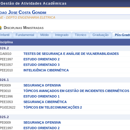
e Gestão de Atividades Acadêmicas
oao Jose Costa Gondim
NE - DEPTO ENGENHARIA ELETRICA
Disciplinas Ministradas
Infantil
Fundamental
Médio
Integrado
Técnico
Graduação
Pós-Grad
isciplina
026.2
GA0010
TESTES DE SEGURANÇA E ANÁLISE DE VULNERABILIDADES
PEE1997
ESTUDO ORIENTADO 2
PEE3357
ESTUDO ORIENTADO 3
PEE2010
INTELIGÊNCIA CIBERNÉTICA
026.1
PE0009
SEGURANÇA OFENSIVA
PE0010
TÓPICOS AVANÇADOS EM GESTÃO DE INCIDENTES CIBERNÉTICOS
PEE1996
ESTUDO ORIENTADO 1
PEE3353
SEGURANÇA CIBERNÉTICA
PGEE2622
TÓPICOS EM TELECOMUNICAÇÕES 2
025.2
PE0009
SEGURANÇA OFENSIVA
PEE1997
ESTUDO ORIENTADO 2