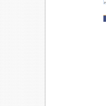
P
2
E
E
P
E
P
P
P
2
P
P
P
2
E
E
P
P
2
P