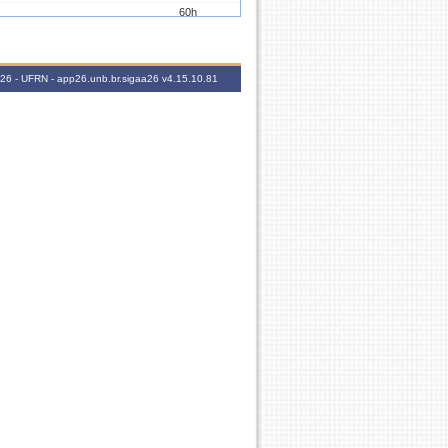
60h
44h
2026 - UFRN - app26.unb.br.sigaa26
v4.15.10.81
16h
16h
16h
16h
30h
30h
30h
30h
30h
44h
16h
30h
30h
30h