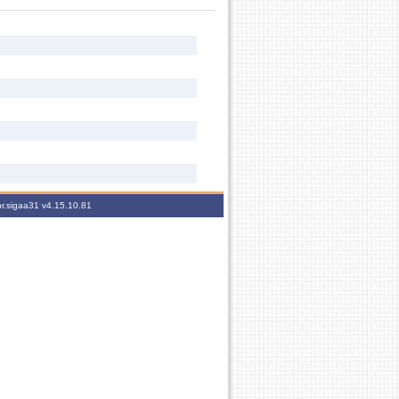
br.sigaa31
v4.15.10.81