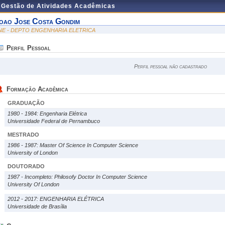
e Gestão de Atividades Acadêmicas
oao Jose Costa Gondim
NE - DEPTO ENGENHARIA ELETRICA
Perfil Pessoal
Perfil pessoal não cadastrado
Formação Acadêmica
GRADUAÇÃO
1980 - 1984: Engenharia Elétrica
Universidade Federal de Pernambuco
MESTRADO
1986 - 1987: Master Of Science In Computer Science
University of London
DOUTORADO
1987 - Incompleto: Philosofy Doctor In Computer Science
University Of London
2012 - 2017: ENGENHARIA ELÉTRICA
Universidade de Brasília