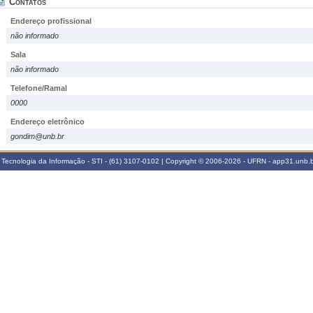
Contatos
Endereço profissional
não informado
Sala
não informado
Telefone/Ramal
0000
Endereço eletrônico
gondim@unb.br
 Tecnologia da Informação - STI - (61) 3107-0102 | Copyright © 2006-2026 - UFRN - app31.unb.