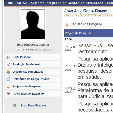
UnB ›
SIGAA - Sistema Integrado de Gestão de Atividades Aca
Joao Jose Costa Gondim
ENE - DEPTO ENGENHARIA ELETRI
Projetos de Pesquisa
Projeto de Pesquisa
2026
SensorBus – sen
JOAO JOSE COSTA GONDIM
PIFT788-
DEPTO ENGENHARIA ELETRICA
2026
rastreamento
Perfil Pessoal
Pesquisa aplica
Dados e Inteligê
Produção Intelectual
PIFT811-
2026
pesquisa, desen
Disciplinas Ministradas
em saúde.
Relatórios de Carga Horária
Pesquisa aplic
Projetos de Pesquisa
PIFT812-
Plataforma de In
2026
Atividades de Extensão
para Judicializ
Pesquisa aplic
Ir ao Menu Principal
necessidades, a