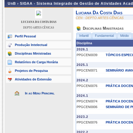
UnB ›
SIGAA - Sistema Integrado de Gestão de Atividades Aca
Luciana Da Costa Dias
CEN - DEPTO ARTES CÊNICAS
LUCIANA DA COSTA DIAS
DEPTO ARTES CÊNICAS
Disciplinas Ministradas
Infantil
Fundamental
Médio
Perfil Pessoal
Disciplina
Produção Intelectual
2026.1
Disciplinas Ministradas
PPGCEN0039
TÓPICOS ESPECI
Relatórios de Carga Horária
2025.1
PPGCEN0071
SEMINÁRIO AVA
Projetos de Pesquisa
Atividades de Extensão
2024.2
PPGCEN0076
PRÁTICA DOCEN
Ir ao Menu Principal
2024.1
PPGCEN0074
PRÁTICA DOCEN
PPGCEN0006
SEMINÁRIO DE 
2023.2
PPGCEN0076
PRÁTICA DOCEN
2022.2