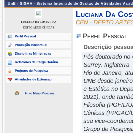
UnB ›
SIGAA - Sistema Integrado de Gestão de Atividades Aca
Luciana Da Cos
CEN - DEPTO ARTE
LUCIANA DA COSTA DIAS
DEPTO ARTES CÊNICAS
Perfil Pessoal
Perfil Pessoal
Produção Intelectual
Descrição pessoa
Disciplinas Ministradas
Pós doutorado no C
Relatórios de Carga Horária
Surrey, Inglaterra
Projetos de Pesquisa
Rio de Janeiro, at
Atividades de Extensão
UNB desde janeiro 
e Estética no Dep
Ir ao Menu Principal
2021), onde tamb
Filosofia (PGFIL
Cênicas (PPGAC/UF
sua vice-coordena
Grupo de Pesquisa