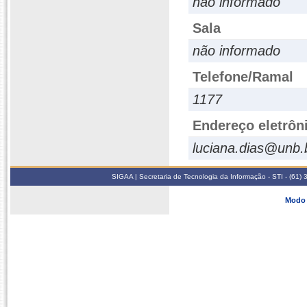
não informado
Sala
não informado
Telefone/Ramal
1177
Endereço eletrôn
luciana.dias@unb.
SIGAA | Secretaria de Tecnologia da Informação - STI - (61
Modo 