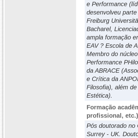
e Performance (líd
desenvolveu parte
Freiburg Universitä
Bacharel, Licencia
ampla formação em a
EAV ? Escola de Ar
Membro do núcleo 
Performance PHilos
da ABRACE (Associ
e Crítica da ANP
Filosofia), além d
Estética).
Formação acadêmi
profissional, etc.
Pós doutorado no C
Surrey - UK. Doutor