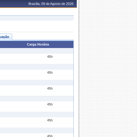
Brasília, 09 de Agosto de 2026
uação
Carga Horária
45h
45h
45h
45h
45h
45h