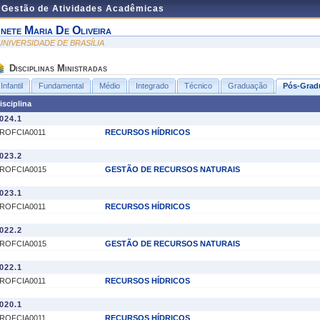
e Gestão de Atividades Acadêmicas
nete Maria De Oliveira
 UNIVERSIDADE DE BRASÍLIA
Disciplinas Ministradas
Infantil
Fundamental
Médio
Integrado
Técnico
Graduação
Pós-Grad
isciplina
024.1
ROFCIA0011
RECURSOS HÍDRICOS
023.2
ROFCIA0015
GESTÃO DE RECURSOS NATURAIS
023.1
ROFCIA0011
RECURSOS HÍDRICOS
022.2
ROFCIA0015
GESTÃO DE RECURSOS NATURAIS
022.1
ROFCIA0011
RECURSOS HÍDRICOS
020.1
ROFCIA0011
RECURSOS HÍDRICOS