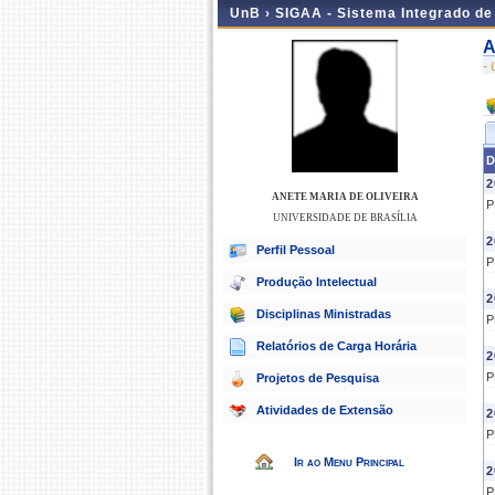
UnB ›
SIGAA - Sistema Integrado d
A
-
D
2
ANETE MARIA DE OLIVEIRA
P
UNIVERSIDADE DE BRASÍLIA
2
Perfil Pessoal
P
Produção Intelectual
2
Disciplinas Ministradas
P
Relatórios de Carga Horária
2
P
Projetos de Pesquisa
Atividades de Extensão
2
P
Ir ao Menu Principal
2
P