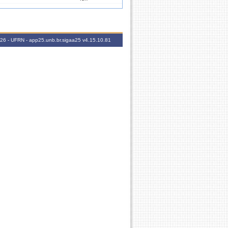
45h
2026 - UFRN - app25.unb.br.sigaa25
v4.15.10.81