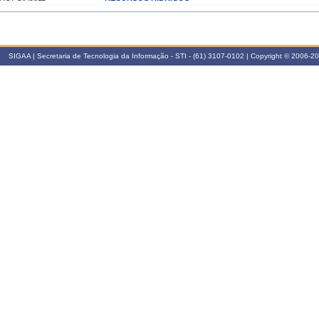
019.2
ROFCIA0015
GESTÃO DE RECURSOS NATURAIS
SIGAA | Secretaria de Tecnologia da Informação - STI - (61) 3107-0102 | Copyright © 2006-