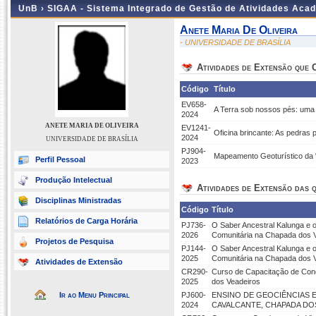
UnB ›
SIGAA - Sistema Integrado de Gestão de Atividades Aca
Anete Maria De Oliveira
- UNIVERSIDADE DE BRASÍLIA
Atividades de Extensão que
Código
Título
EV658-
A Terra sob nossos pés: uma 
2024
ANETE MARIA DE OLIVEIRA
EV1241-
Oficina brincante: As pedras p
2024
UNIVERSIDADE DE BRASÍLIA
PJ904-
Mapeamento Geoturístico da "
Perfil Pessoal
2023
Produção Intelectual
Atividades de Extensão das q
Disciplinas Ministradas
Código
Título
Relatórios de Carga Horária
PJ736-
O Saber Ancestral Kalunga e 
2026
Comunitária na Chapada dos 
Projetos de Pesquisa
PJ144-
O Saber Ancestral Kalunga e 
2025
Comunitária na Chapada dos 
Atividades de Extensão
CR290-
Curso de Capacitação de Cond
2025
dos Veadeiros
Ir ao Menu Principal
PJ600-
ENSINO DE GEOCIÊNCIAS 
2024
CAVALCANTE, CHAPADA DO