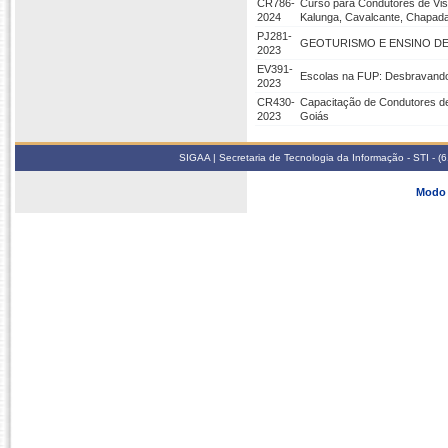
CR786-
Curso para Condutores de Vis
2024
Kalunga, Cavalcante, Chapada
PJ281-
GEOTURISMO E ENSINO DE
2023
EV391-
Escolas na FUP: Desbravando 
2023
CR430-
Capacitação de Condutores de
2023
Goiás
SIGAA | Secretaria de Tecnologia da Informação - STI - 
Modo 