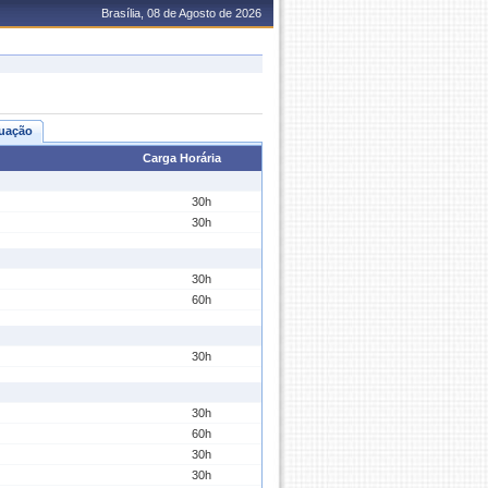
Brasília, 08 de Agosto de 2026
uação
Carga Horária
30h
30h
30h
60h
30h
30h
60h
30h
30h