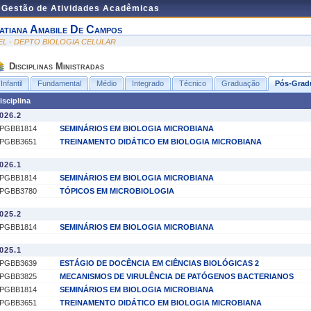
e Gestão de Atividades Acadêmicas
atiana Amabile De Campos
EL - DEPTO BIOLOGIA CELULAR
Disciplinas Ministradas
Infantil
Fundamental
Médio
Integrado
Técnico
Graduação
Pós-Grad
isciplina
026.2
PGBB1814
SEMINÁRIOS EM BIOLOGIA MICROBIANA
PGBB3651
TREINAMENTO DIDÁTICO EM BIOLOGIA MICROBIANA
026.1
PGBB1814
SEMINÁRIOS EM BIOLOGIA MICROBIANA
PGBB3780
TÓPICOS EM MICROBIOLOGIA
025.2
PGBB1814
SEMINÁRIOS EM BIOLOGIA MICROBIANA
025.1
PGBB3639
ESTÁGIO DE DOCÊNCIA EM CIÊNCIAS BIOLÓGICAS 2
PGBB3825
MECANISMOS DE VIRULÊNCIA DE PATÓGENOS BACTERIANOS
PGBB1814
SEMINÁRIOS EM BIOLOGIA MICROBIANA
PGBB3651
TREINAMENTO DIDÁTICO EM BIOLOGIA MICROBIANA