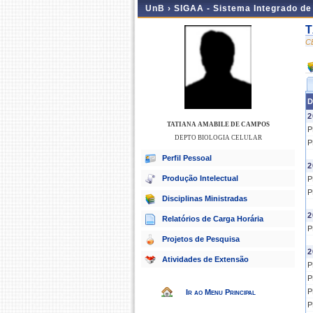
UnB ›
SIGAA - Sistema Integrado d
T
C
D
2
TATIANA AMABILE DE CAMPOS
P
DEPTO BIOLOGIA CELULAR
P
Perfil Pessoal
2
Produção Intelectual
P
P
Disciplinas Ministradas
2
Relatórios de Carga Horária
P
Projetos de Pesquisa
2
Atividades de Extensão
P
P
P
Ir ao Menu Principal
P