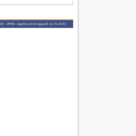
60h
2026 - UFRN - app34.unb.br.sigaa34
v4.15.10.81
60h
60h
30h
60h
60h
30h
30h
30h
60h