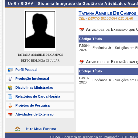
UnB ›
SIGAA - Sistema Integrado de Gestão de Atividades Aca
Tatiana Amabile De Campos
CEL - DEPTO BIOLOGIA CELULAR
Atividades de Extensão que
Código
Título
PJ064-
Endêmica Jr. - Soluções em Bi
2024
TATIANA AMABILE DE CAMPOS
DEPTO BIOLOGIA CELULAR
Atividades de Extensão das q
Perfil Pessoal
Código
Título
PJ916-
Produção Intelectual
Endêmica Jr. - Soluções em B
2026
Disciplinas Ministradas
Relatórios de Carga Horária
Projetos de Pesquisa
Atividades de Extensão
Ir ao Menu Principal
SIGAA | Secretaria de Tecnologia da Informação - STI - (61