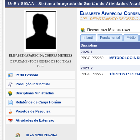
UnB ›
SIGAA - Sistema Integrado de Gestão de Atividades Aca
Elisabeth Aparecida Corre
GPP - DEPARTAMENTO DE GESTAO 
Disciplinas Ministradas
Infantil
Fundamental
Médio
Disciplina
2025.1
ELISABETH APARECIDA CORREA MENEZES
PPGGIPP2259
METODOLOGIA DE
DEPARTAMENTO DE GESTAO DE POLITICAS
PUBL
2023.2
PPGGIPP2277
TÓPICOS ESPECI
Perfil Pessoal
Produção Intelectual
Disciplinas Ministradas
Relatórios de Carga Horária
Projetos de Pesquisa
Atividades de Extensão
Ir ao Menu Principal