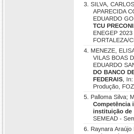
3. SILVA, CARL
APARECIDA C
EDUARDO GO
TCU PRECONI
ENEGEP 2023 E
FORTALEZA/CE
4. MENEZE, ELI
VILAS BOAS 
EDUARDO SA
DO BANCO DE
FEDERAIS
, I
Produção, FOZ
5. Palloma Silva;
Competência i
instituição d
SEMEAD - Semi
6. Raynara Araújo