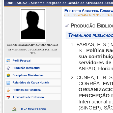
UnB ›
SIGAA - Sistema Integrado de Gestão de Atividades Aca
Elisabeth Aparecida Corre
GPP - DEPARTAMENTO DE GESTAO 
Produção Biblio
Trabalhos publicado
1. FARIAS, P. S.;
ELISABETH APARECIDA CORREA MENEZES
S..
Política N
DEPARTAMENTO DE GESTAO DE POLITICAS
PUBL
sua contribui
Perfil Pessoal
servidores de
ANPAD, Florian
Produção Intelectual
Disciplinas Ministradas
2. CUNHA, L. R. 
CORRÊA.
FAT
Relatórios de Carga Horária
ORGANIZACIO
Projetos de Pesquisa
PERCEPÇÃO D
Atividades de Extensão
Internacional d
(SINGEP), SÃ
Ir ao Menu Principal