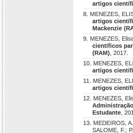
artigos cient
8. MENEZES, EL
artigos cientí
Mackenzie (R
9. MENEZES, Elisa
científicos p
(RAM)
, 2017.
10. MENEZES, E
artigos cient
11. MENEZES, E
artigos cient
12. MENEZES, Elis
Administração
Estudante
, 20
13. MEDEIROS, A
SALOME, F.; P