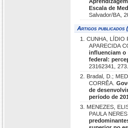
Aprendizagem
Escala de Med
Salvador/BA, 2
Artigos publicados 
1. CUNHA, LÍDI
APARECIDA C
influenciam o
federal: perce
23162341, 273
2. Bradal, D.; M
CORRÊA.
Gov
de desenvolvi
período de 20
3. MENEZES, EL
PAULA NERES
predominantes
superior no e