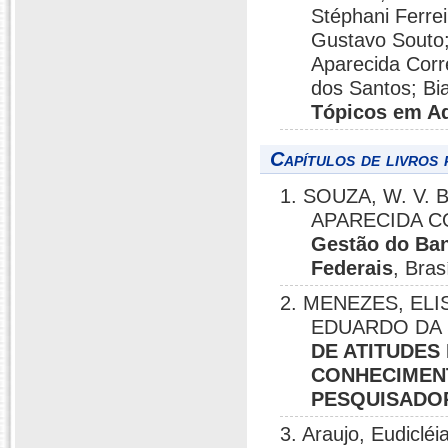
Stéphani Ferrei
Gustavo Souto;
Aparecida Corre
dos Santos; Bi
Tópicos em Ad
Capítulos de livros 
1. SOUZA, W. V. 
APARECIDA CO
Gestão do Ban
Federais
, Bras
2. MENEZES, EL
EDUARDO DA 
DE ATITUDE
CONHECIMEN
PESQUISADO
3. Araujo, Eudiclé