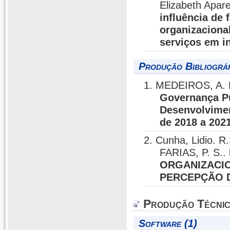
Elizabeth Apar
influência de
organizaciona
serviços em in
Produção Bibliográf
1. MEDEIROS, A. L
Governança P
Desenvolvimen
de 2018 a 202
2. Cunha, Lidio
FARIAS, P. S..
ORGANIZACIO
PERCEPÇÃO D
Produção Técni
Software (1)