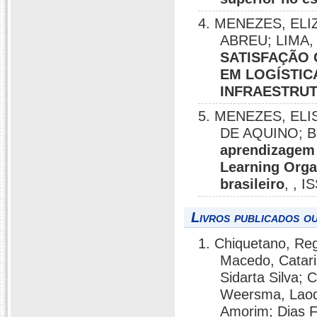
4. MENEZES, EL
ABREU; LIMA,
SATISFAÇÃO
EM LOGÍSTIC
INFRAESTRU
5. MENEZES, EL
DE AQUINO; 
aprendizagem 
Learning Orga
brasileiro
, , 
Livros publicados o
1. Chiquetano, Reg
Macedo, Catari
Sidarta Silva; 
Weersma, Laod
Amorim; Dias F