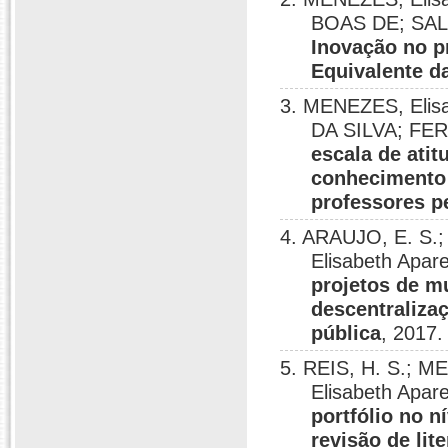
BOAS DE; SAL
Inovação no p
Equivalente d
3. MENEZES, Eli
DA SILVA; FER
escala de ati
conhecimento
professores p
4. ARAUJO, E. S
Elisabeth Apar
projetos de m
descentralizaç
pública
, 2017.
5. REIS, H. S.;
Elisabeth Apar
portfólio no n
revisão de lit