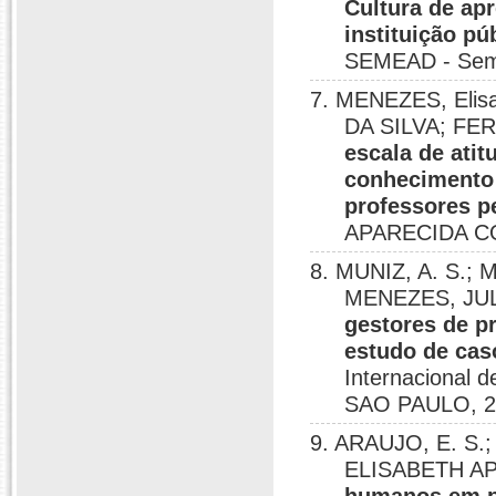
Cultura de ap
instituição pú
SEMEAD - Semi
7. MENEZES, Eli
DA SILVA; FER
escala de ati
conhecimento
professores p
APARECIDA C
8. MUNIZ, A. S.
MENEZES, JU
gestores de p
estudo de cas
Internacional d
SAO PAULO, 2
9. ARAUJO, E. S
ELISABETH A