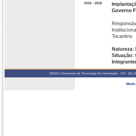
2018 - 2018
Implantaçã
Governo F
Responsáve
Institucio
Tocantins
Natureza:
Situação:
Integrante(
SIGAA | Secretaria de Tecnologia da Informação - STI - (61
Modo 