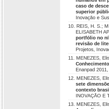
humanos em p
caso de desce
superior públi
Inovação e Sus
10. REIS, H. S.
ELISABETH A
portfólio no n
revisão de lit
Projetos, Inov
11. MENEZES, Elis
Conhecimento:
Enanpad 2011, 
12. MENEZES, Elis
sete dimensõe
contexto brasi
INOVAÇÃO E T
13. MENEZES, Eli