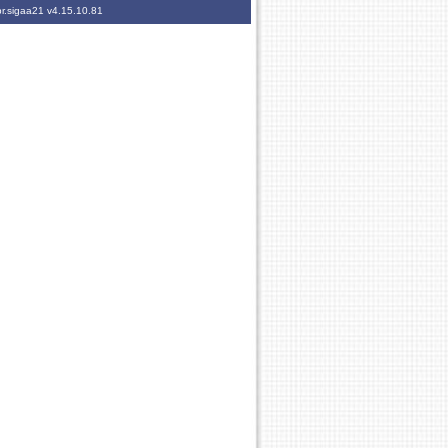
br.sigaa21
v4.15.10.81