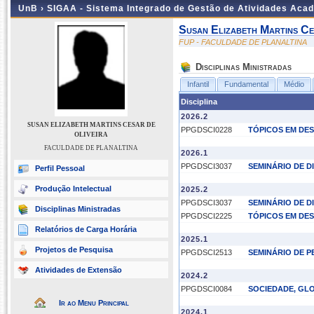
UnB ›
SIGAA - Sistema Integrado de Gestão de Atividades Aca
Susan Elizabeth Martins Ce
FUP - FACULDADE DE PLANALTINA
Disciplinas Ministradas
Infantil
Fundamental
Médio
Disciplina
2026.2
SUSAN ELIZABETH MARTINS CESAR DE
PPGDSCI0228
TÓPICOS EM DES
OLIVEIRA
FACULDADE DE PLANALTINA
2026.1
PPGDSCI3037
SEMINÁRIO DE 
Perfil Pessoal
Produção Intelectual
2025.2
PPGDSCI3037
SEMINÁRIO DE 
Disciplinas Ministradas
PPGDSCI2225
TÓPICOS EM DES
Relatórios de Carga Horária
2025.1
Projetos de Pesquisa
PPGDSCI2513
SEMINÁRIO DE P
Atividades de Extensão
2024.2
PPGDSCI0084
SOCIEDADE, GL
Ir ao Menu Principal
2024.1