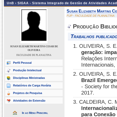
UnB ›
SIGAA - Sistema Integrado de Gestão de Atividades Aca
Susan Elizabeth Martins Ce
FUP - FACULDADE DE PLANALTINA
Produção Biblio
Trabalhos publicado
1. OLIVEIRA, S. E
SUSAN ELIZABETH MARTINS CESAR DE
OLIVEIRA
geração: impac
FACULDADE DE PLANALTINA
Relações Intern
Perfil Pessoal
Internacionais
Produção Intelectual
2. OLIVEIRA, S. E
Disciplinas Ministradas
Brazil Emerge
- Society for 
Relatórios de Carga Horária
2017.
Projetos de Pesquisa
Atividades de Extensão
3. CALDEIRA, C. M
Internacional
Ir ao Menu Principal
para Conexão 