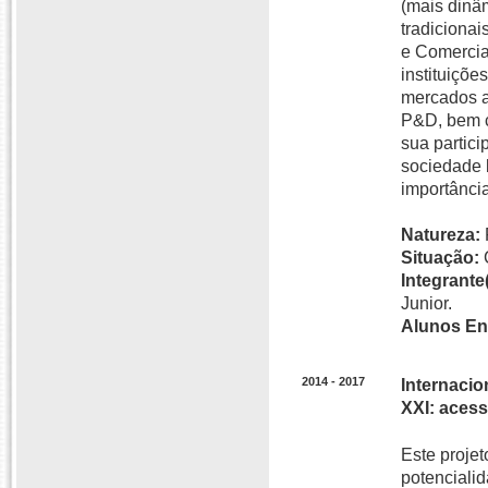
(mais dinâ
tradicionai
e Comercial
instituiçõe
mercados a
P&D, bem c
sua partici
sociedade b
importância
Natureza:
Situação:
Integrante(
Junior.
Alunos En
2014 - 2017
Internacio
XXI: acess
Este projet
potencialid