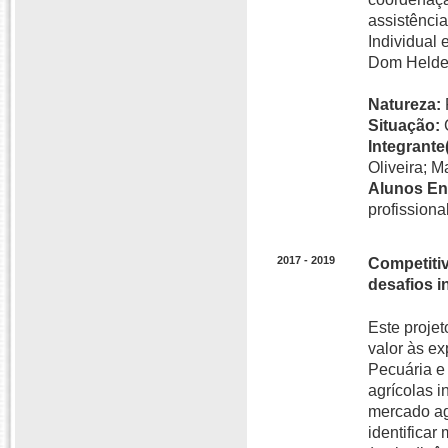
assistênci
Individual 
Dom Helder
Natureza:
Situação:
Integrante(
Oliveira; M
Alunos En
profissional
2017 - 2019
Competitiv
desafios i
Este proje
valor às ex
Pecuária e
agrícolas i
mercado agr
identificar