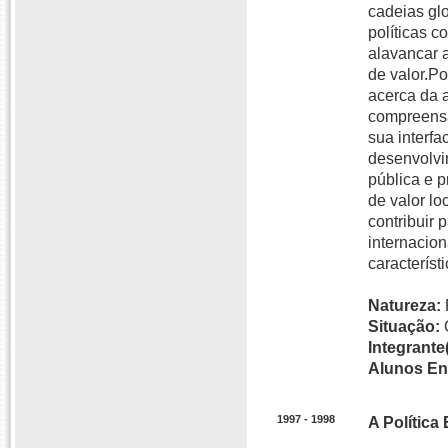
cadeias glo
políticas 
alavancar 
de valor.P
acerca da 
compreensão
sua interfa
desenvolvi
pública e p
de valor lo
contribuir 
internacio
caracterís
Natureza:
Situação:
Integrante(
Alunos En
1997 - 1998
A Política