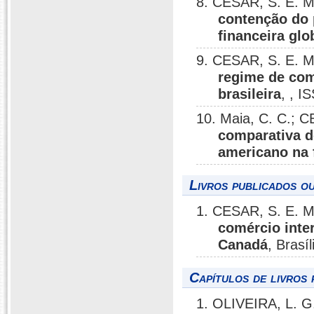
8. CESAR, S. E. M
contenção do 
financeira glo
9. CESAR, S. E. M
regime de comé
brasileira
, , I
10. Maia, C. C.; 
comparativa do
americano na 
Livros publicados o
1. CESAR, S. E. M
comércio inter
Canadá
, Brasí
Capítulos de livros 
1. OLIVEIRA, L. 