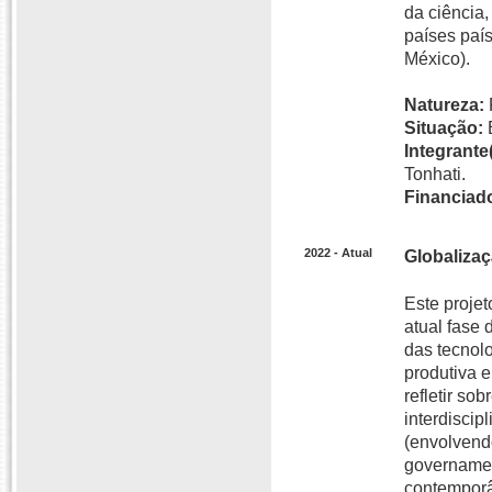
da ciência,
países paí
México).
Natureza:
Situação:
Integrante(
Tonhati.
Financiado
2022 - Atual
Globalizaç
Este projet
atual fase
das tecnolo
produtiva e
refletir so
interdiscip
(envolvend
governamen
contemporâ