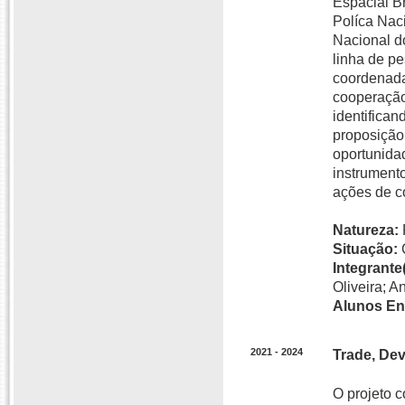
Espacial B
Políca Nac
Nacional do
linha de p
coordenada,
cooperação 
identifican
proposição
oportunidad
instrument
ações de c
Natureza:
Situação:
Integrante(
Oliveira; A
Alunos En
2021 - 2024
Trade, De
O projeto c