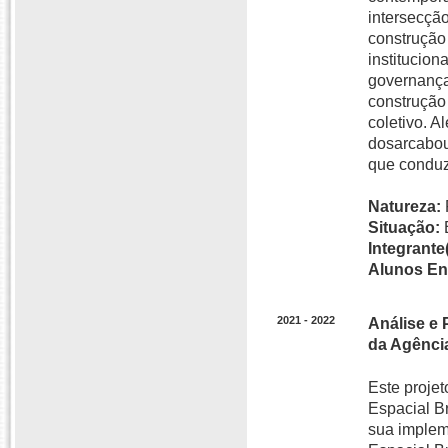
intersecção
construção
institucio
governança
construção
coletivo. 
dosarcabou
que conduz
Natureza:
Situação:
Integrante(
Alunos En
2021 - 2022
Análise e 
da Agência
Este proje
Espacial B
sua implem