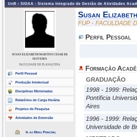
UnB ›
SIGAA - Sistema Integrado de Gestão de Atividades Aca
Susan Elizabeth
FUP - FACULDADE 
Perfil Pessoal
SUSAN ELIZABETH MARTINS CESAR DE
OLIVEIRA
FACULDADE DE PLANALTINA
Formação Acadê
Perfil Pessoal
GRADUAÇÃO
Produção Intelectual
1998 - 1999: Relaç
Disciplinas Ministradas
Pontificia Univers
Relatórios de Carga Horária
Aires
Projetos de Pesquisa
1996 - 1999: Relaç
Atividades de Extensão
Universidade de Br
Ir ao Menu Principal