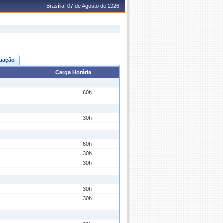
Brasília, 07 de Agosto de 2026
uação
Carga Horária
60h
30h
60h
30h
30h
30h
30h