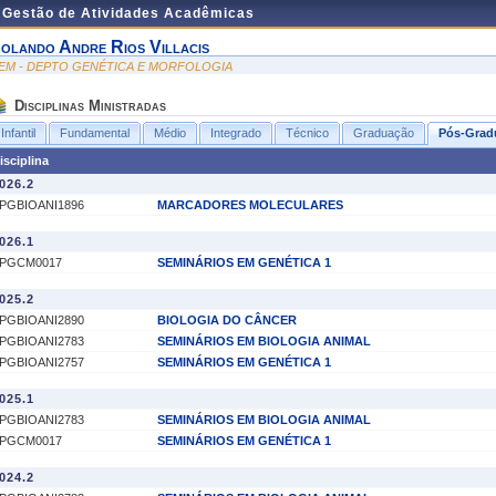
e Gestão de Atividades Acadêmicas
olando Andre Rios Villacis
EM - DEPTO GENÉTICA E MORFOLOGIA
Disciplinas Ministradas
Infantil
Fundamental
Médio
Integrado
Técnico
Graduação
Pós-Grad
isciplina
026.2
PGBIOANI1896
MARCADORES MOLECULARES
026.1
PGCM0017
SEMINÁRIOS EM GENÉTICA 1
025.2
PGBIOANI2890
BIOLOGIA DO CÂNCER
PGBIOANI2783
SEMINÁRIOS EM BIOLOGIA ANIMAL
PGBIOANI2757
SEMINÁRIOS EM GENÉTICA 1
025.1
PGBIOANI2783
SEMINÁRIOS EM BIOLOGIA ANIMAL
PGCM0017
SEMINÁRIOS EM GENÉTICA 1
024.2