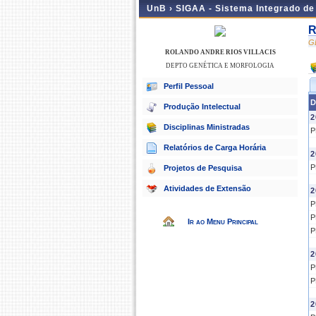
UnB ›
SIGAA - Sistema Integrado d
R
G
ROLANDO ANDRE RIOS VILLACIS
DEPTO GENÉTICA E MORFOLOGIA
Perfil Pessoal
D
Produção Intelectual
2
Disciplinas Ministradas
P
Relatórios de Carga Horária
2
P
Projetos de Pesquisa
Atividades de Extensão
2
P
P
Ir ao Menu Principal
P
2
P
P
2