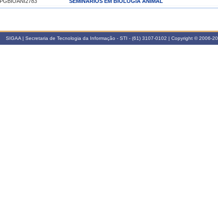
PGBIOANI2783
SEMINÁRIOS EM BIOLOGIA ANIMAL
024.1
PGBIOANI2839
MÉTODOS DE INVESTIGAÇÃO EM GENÉTICA
PGCM0017
SEMINÁRIOS EM GENÉTICA 1
SIGAA | Secretaria de Tecnologia da Informação - STI - (61) 3107-0102 | Copyright © 2006-
022.1
PGBIOANI2839
MÉTODOS DE INVESTIGAÇÃO EM GENÉTICA