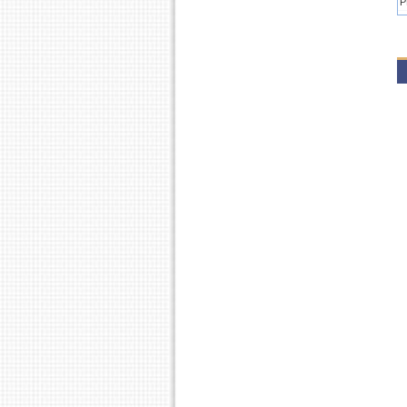
P
2
P
P
2
P