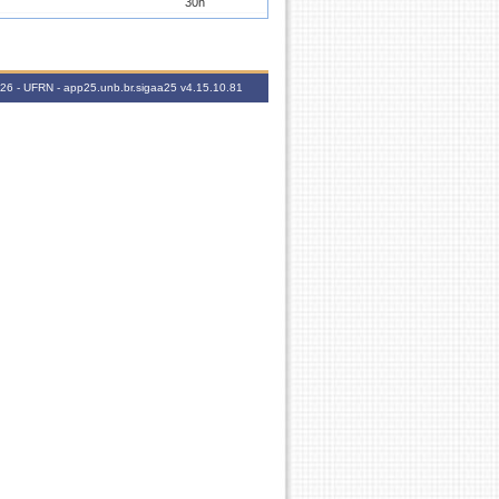
30h
30h
30h
2026 - UFRN - app25.unb.br.sigaa25
v4.15.10.81
30h