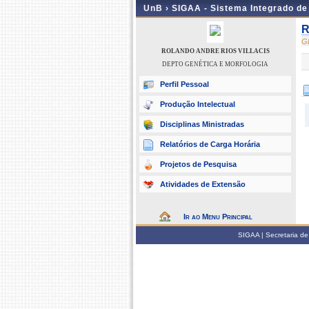
UnB ›
SIGAA - Sistema Integrado d
R
G
ROLANDO ANDRE RIOS VILLACIS
DEPTO GENÉTICA E MORFOLOGIA
Perfil Pessoal
Produção Intelectual
Disciplinas Ministradas
Relatórios de Carga Horária
Projetos de Pesquisa
Atividades de Extensão
Ir ao Menu Principal
SIGAA | Secretaria de