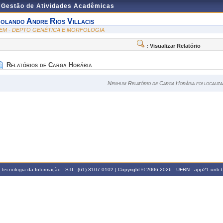
e Gestão de Atividades Acadêmicas
olando Andre Rios Villacis
EM - DEPTO GENÉTICA E MORFOLOGIA
: Visualizar Relatório
Relatórios de Carga Horária
Nenhum Relatório de Carga Horária foi localiza
 Tecnologia da Informação - STI - (61) 3107-0102 | Copyright © 2006-2026 - UFRN - app21.unb.