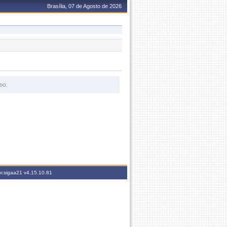
Brasília, 07 de Agosto de 2026
do.
br.sigaa21
v4.15.10.81