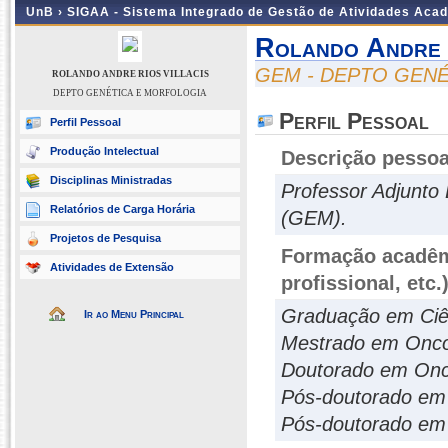
UnB ›
SIGAA - Sistema Integrado de Gestão de Atividades Aca
Rolando Andre 
GEM - DEPTO GEN
ROLANDO ANDRE RIOS VILLACIS
DEPTO GENÉTICA E MORFOLOGIA
Perfil Pessoal
Perfil Pessoal
Produção Intelectual
Descrição pessoa
Disciplinas Ministradas
Professor Adjunto
Relatórios de Carga Horária
(GEM).
Projetos de Pesquisa
Formação acadêmi
Atividades de Extensão
profissional, etc.
Graduação em Ciên
Ir ao Menu Principal
Mestrado em Oncol
Doutorado em Onco
Pós-doutorado em 
Pós-doutorado em 