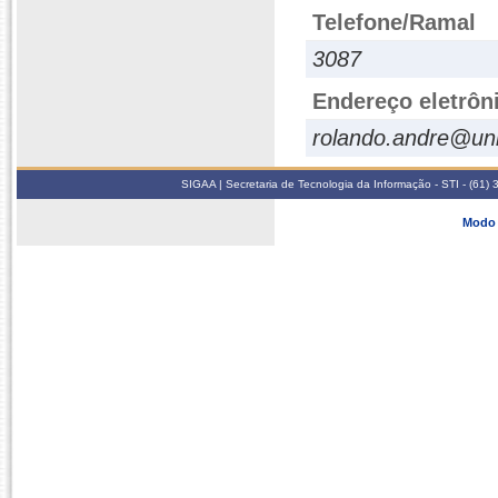
Telefone/Ramal
3087
Endereço eletrôn
rolando.andre@un
SIGAA | Secretaria de Tecnologia da Informação - STI - (61
Modo 