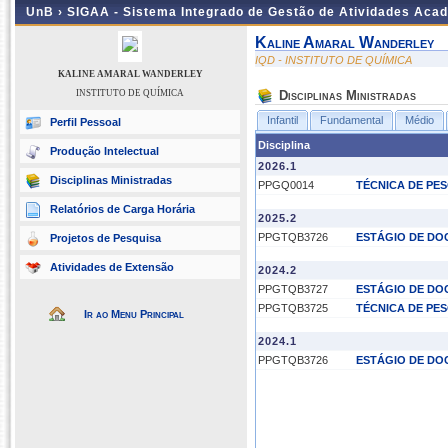
UnB ›
SIGAA - Sistema Integrado de Gestão de Atividades Aca
Kaline Amaral Wanderley
IQD - INSTITUTO DE QUÍMICA
KALINE AMARAL WANDERLEY
INSTITUTO DE QUÍMICA
Disciplinas Ministradas
Infantil
Fundamental
Médio
Perfil Pessoal
Disciplina
Produção Intelectual
2026.1
Disciplinas Ministradas
PPGQ0014
TÉCNICA DE PE
Relatórios de Carga Horária
2025.2
PPGTQB3726
ESTÁGIO DE DO
Projetos de Pesquisa
Atividades de Extensão
2024.2
PPGTQB3727
ESTÁGIO DE DO
PPGTQB3725
TÉCNICA DE PE
Ir ao Menu Principal
2024.1
PPGTQB3726
ESTÁGIO DE DO