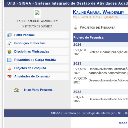
UnB ›
SIGAA - Sistema Integrado de Gestão de Atividades Aca
Kaline Amaral Wanderley
IQD - INSTITUTO DE QUÍMICA
KALINE AMARAL WANDERLEY
INSTITUTO DE QUÍMICA
Projetos de Pesquisa
Perfil Pessoal
Projeto de Pesquisa
Produção Intelectual
2026
PVIQ790-
Disciplinas Ministradas
Síntese e caracterização de 
2026
Relatórios de Carga Horária
2023
Projetos de Pesquisa
PVIQ236-
Desenvolvimento, otimizaçã
2023
carbonáceos nanométricos p
Atividades de Extensão
PVIQ238-
Desenvolvimento de Aditivo
2023
Ir ao Menu Principal
2022
PIIQ71-
Desenvolvimento de Tecnolo
2022
SIGAA | Secretaria de Tecnologia da Informação - STI - 
Modo 