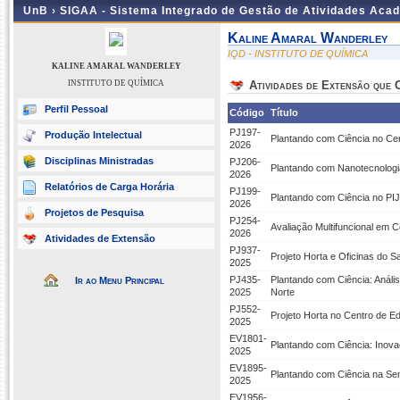
UnB ›
SIGAA - Sistema Integrado de Gestão de Atividades Aca
Kaline Amaral Wanderley
IQD - INSTITUTO DE QUÍMICA
KALINE AMARAL WANDERLEY
INSTITUTO DE QUÍMICA
Atividades de Extensão que
Perfil Pessoal
Código
Título
PJ197-
Produção Intelectual
Plantando com Ciência no Cent
2026
Disciplinas Ministradas
PJ206-
Plantando com Nanotecnologi
2026
Relatórios de Carga Horária
PJ199-
Plantando com Ciência no PI
2026
Projetos de Pesquisa
PJ254-
Avaliação Multifuncional em 
2026
Atividades de Extensão
PJ937-
Projeto Horta e Oficinas do 
2025
PJ435-
Plantando com Ciência: Anális
Ir ao Menu Principal
2025
Norte
PJ552-
Projeto Horta no Centro de Ed
2025
EV1801-
Plantando com Ciência: Inova
2025
EV1895-
Plantando com Ciência na Se
2025
EV1956-