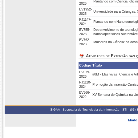
Plantando com Ciência: ofici
2025
EV1952-
Universidade para Crianças: 
2025
PJ1147-
Plantando com Nanotecnologi
2024
EV755-
Desenvolvimento de tecnolog
2023
nanobiopesticidas sustentávei
EV762-
Mulheres na Ciência: os desa
2023
Atividades de Extensão das q
Código
Título
EV079-
#8M - Elas vivas: Ciência e A
2026
PJ1110-
Promoção da Inserção Curricu
2024
EV366-
XV Semana de Química na U
2022
SIGAA | Secretaria de Tecnologia da Informação - STI - (61
Modo 