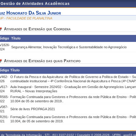
e Gestão de Atividades Acadêmicas
uiz Honorato Da Silva Junior
UP - FACULDADE DE PLANALTINA
Atividades de Extensão que Coordena
ódigo
Título
V1826-
Segurança Alimentar, Inovação Tecnológica e Sustentabilidade no Agronegócio
024
Atividades de Extensão das quais Participo
ódigo
Título
V462-
O Futuro da Pesca e da Aquicultura: de Política de Governo a Política de Estado – Sus
026
continuidade institucional – 4ª Conferência Nacional de Aquicultura e Pesca (4ª CNAP
V617-
Aula Inaugural - Semestre 2024/02 - Graduação em Gestão de Agronegócios Lançam
024
RURAL – Novas Interpretações
R565-
Formação Continuada para Gestores e Professores da rede Pública de Ensino - Políti
022
10.004 de 05 de setembro de 2019..
V087-
Série de lives PROPAGA 2021
021
R291-
Formação Continuada para Gestores e Professores da rede Pública de Ensino - Políti
021
10.004, de 05 de setembro de 2019.
a de Tecnologia da Informação - STI - (61) 3107-0102 | Copyright © 2006-2026 - UFRN - app03.