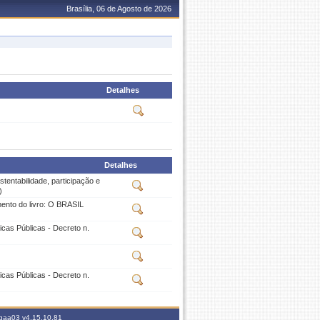
Brasília, 06 de Agosto de 2026
Detalhes
Detalhes
tentabilidade, participação e
)
ento do livro: O BRASIL
cas Públicas - Decreto n.
cas Públicas - Decreto n.
sigaa03
v4.15.10.81