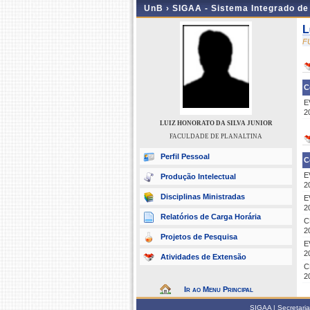
UnB ›
SIGAA - Sistema Integrado d
L
F
C
E
2
LUIZ HONORATO DA SILVA JUNIOR
FACULDADE DE PLANALTINA
Perfil Pessoal
C
E
Produção Intelectual
2
Disciplinas Ministradas
E
2
Relatórios de Carga Horária
C
2
Projetos de Pesquisa
E
2
Atividades de Extensão
C
2
Ir ao Menu Principal
SIGAA | Secretari