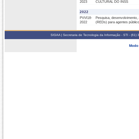
2023
CULTURAL DO INSS
2022
PVVI18-
Pesquisa, desenvolvimento, 
2022
(REDs) para agentes públicos
SIGAA | Secretaria de Tecnologia da Informação - STI - (61
Modo 