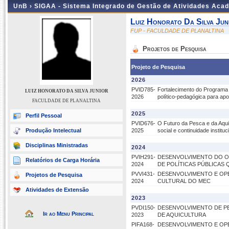
UnB ›
SIGAA - Sistema Integrado de Gestão de Atividades Aca
Luiz Honorato Da Silva Jun
FUP - FACULDADE DE PLANALTINA
Projetos de Pesquisa
Projeto de Pesquisa
2026
PVID785-
Fortalecimento do Programa
LUIZ HONORATO DA SILVA JUNIOR
2026
político-pedagógica para ap
FACULDADE DE PLANALTINA
2025
Perfil Pessoal
PVID676-
O Futuro da Pesca e da Aquic
Produção Intelectual
2025
social e continuidade instit
Disciplinas Ministradas
2024
PVIH291-
DESENVOLVIMENTO DO O
Relatórios de Carga Horária
2024
DE POLÍTICAS PÚBLICAS
PVVI431-
DESENVOLVIMENTO E OP
Projetos de Pesquisa
2024
CULTURAL DO MEC
Atividades de Extensão
2023
PVDI150-
DESENVOLVIMENTO DE P
Ir ao Menu Principal
2023
DE AQUICULTURA
PIFA168-
DESENVOLVIMENTO E OP