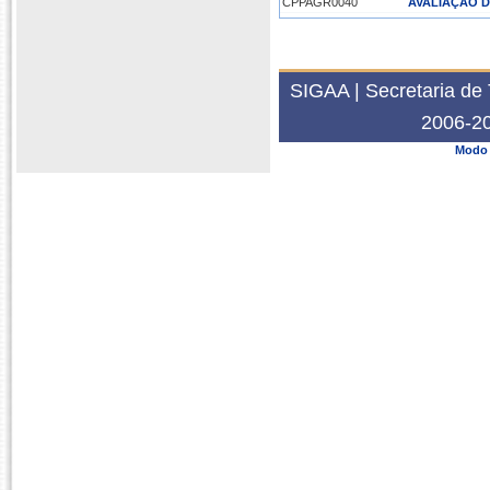
CPPAGR0040
AVALIAÇÃO D
2023.2
CPPAGR3935
ANÁLISE EC
PPGP0056
ECONOMIA D
SIGAA | Secretaria de 
2023.1
2006-20
PPGP0056
ECONOMIA D
Modo 
CPPAGR3939
ESTÁGIO DE
PPGCONT0005
ORÇAMENTAÇ
2022.2
CPPAGR3935
ANÁLISE EC
2022.1
CPPAGR0040
AVALIAÇÃO D
PPGCONT0055
ECONOMIA D
2021.2
CPPAGR3939
ESTÁGIO DE
2021.1
PPGCONT0055
ECONOMIA D
2020.2
PPGCONT0055
ECONOMIA D