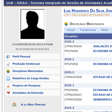
UnB ›
SIGAA - Sistema Integrado de Gestão de Atividades Aca
Luiz Honorato Da Silva Jun
FUP - FACULDADE DE PLANALTINA
Disciplinas Ministradas
Infantil
Fundamental
Médio
Disciplina
2026.2
LUIZ HONORATO DA SILVA JUNIOR
CPPAGR0040
AVALIAÇÃO D
FACULDADE DE PLANALTINA
PPGP0056
ECONOMIA D
Perfil Pessoal
2026.1
Produção Intelectual
PPGP0056
ECONOMIA D
Disciplinas Ministradas
2025.2
CPPAGR3939
ESTÁGIO DE
Relatórios de Carga Horária
2025.1
Projetos de Pesquisa
PPGP0056
ECONOMIA D
Atividades de Extensão
CPPAGR0037
ESTÁGIO DE 
CPPAGR0056
SEMINÁRIOS
Ir ao Menu Principal
2024.2