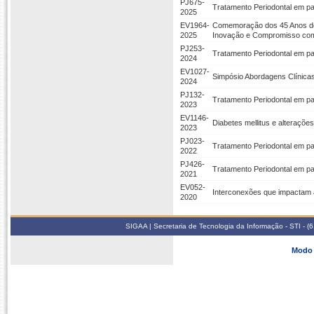
PJ675-
Tratamento Periodontal em pac
2025
EV1964-
Comemoração dos 45 Anos do C
2025
Inovação e Compromisso com
PJ253-
Tratamento Periodontal em pac
2024
EV1027-
Simpósio Abordagens Clínicas
2024
PJ132-
Tratamento Periodontal em pac
2023
EV1146-
Diabetes mellitus e alteraçõe
2023
PJ023-
Tratamento Periodontal em pac
2022
PJ426-
Tratamento Periodontal em pac
2021
EV052-
Interconexões que impactam 
2020
SIGAA | Secretaria de Tecnologia da Informação - STI - 
Modo 