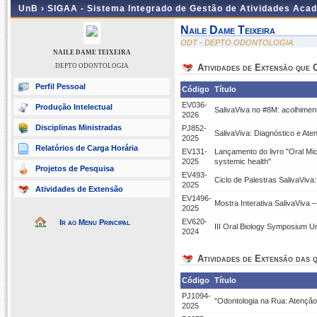
UnB ›
SIGAA - Sistema Integrado de Gestão de Atividades Aca
Naile Dame Teixeira
ODT - DEPTO ODONTOLOGIA
NAILE DAME TEIXEIRA
DEPTO ODONTOLOGIA
Atividades de Extensão que
Perfil Pessoal
Código
Título
EV036-
Produção Intelectual
SalivaViva no #8M: acolhimen
2026
Disciplinas Ministradas
PJ852-
SalivaViva: Diagnóstico e At
2025
Relatórios de Carga Horária
EV131-
Lançamento do livro "Oral Mic
2025
systemic health"
Projetos de Pesquisa
EV493-
Ciclo de Palestras SalivaViva
2025
Atividades de Extensão
EV1496-
Mostra Interativa SalivaViva 
2025
EV620-
Ir ao Menu Principal
III Oral Biology Symposium Uni
2024
Atividades de Extensão das q
Código
Título
PJ1094-
“Odontologia na Rua: Atenção
2025