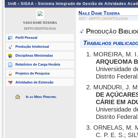
UnB ›
SIGAA - Sistema Integrado de Gestão de Atividades Aca
Naile Dame Teixeira
ODT - DEPTO ODONTOLOGIA
NAILE DAME TEIXEIRA
DEPTO ODONTOLOGIA
Produção Biblio
Perfil Pessoal
Trabalhos publicado
Produção Intelectual
1. MOREIRA, M. I
Disciplinas Ministradas
ARQUEOMA B
Relatórios de Carga Horária
Universidade de
Projetos de Pesquisa
Distrito Federal,
Atividades de Extensão
2. MUNDURI, J. M
DE AÇÚCARE
Ir ao Menu Principal
CÁRIE EM AD
Universidade de
Distrito Federal,
3. ORNELAS, M. M
C. P. E. S.; S