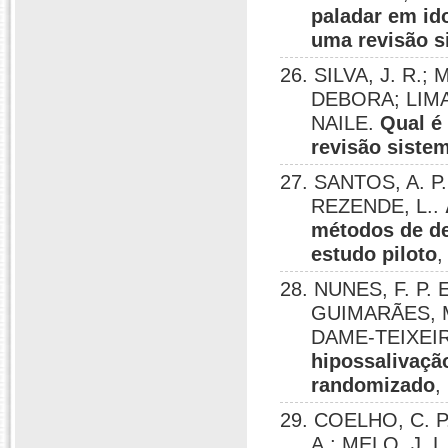
paladar em id
uma revisão s
26. SILVA, J. R.;
DEBORA; LIMA, 
NAILE.
Qual é
revisão siste
27. SANTOS, A. P
REZENDE, L..
métodos de de
estudo piloto
,
28. NUNES, F. P. E
GUIMARÃES, M
DAME-TEIXEIR
hipossalivação
randomizado
,
29. COELHO, C. P.
A.; MELO, J. L.