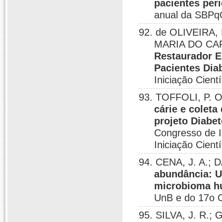
pacientes per
anual da SBPqO
92. de OLIVEIRA,
MARIA DO CA
Restaurador E
Pacientes Dia
Iniciação Cient
93. TOFFOLI, P. 
cárie e coleta
projeto Diabe
Congresso de I
Iniciação Cientí
94. CENA, J. A.;
abundância: 
microbioma 
UnB e do 17o Co
95. SILVA, J. R.