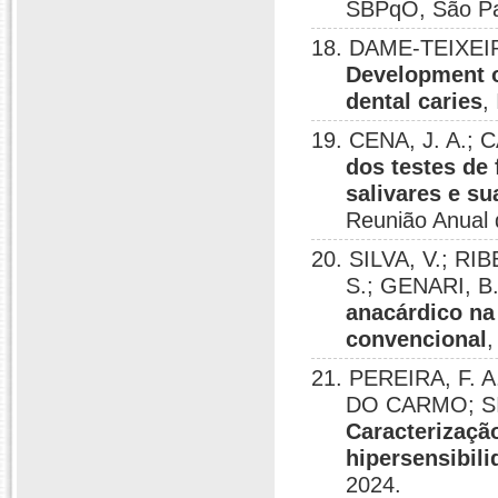
SBPqO, São Pa
18. DAME-TEIXEIRA
Development of
dental caries
,
19. CENA, J. A.;
dos testes de 
salivares e s
Reunião Anual 
20. SILVA, V.; R
S.; GENARI, B.
anacárdico na
convencional
,
21. PEREIRA, F. 
DO CARMO; SIL
Caracterização
hipersensibili
2024.