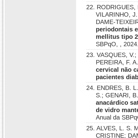
22. RODRIGUES, M
VILARINHO, J
DAME-TEIXEIR
periodontais 
mellitus tipo 
SBPqO, , 2024
23. VASQUES, V.;
PEREIRA, F. A
cervical não 
pacientes dia
24. ENDRES, B. L.
S.; GENARI, B
anacárdico sa
de vidro mant
Anual da SBPqO
25. ALVES, L. S. 
CRISTINE; DA