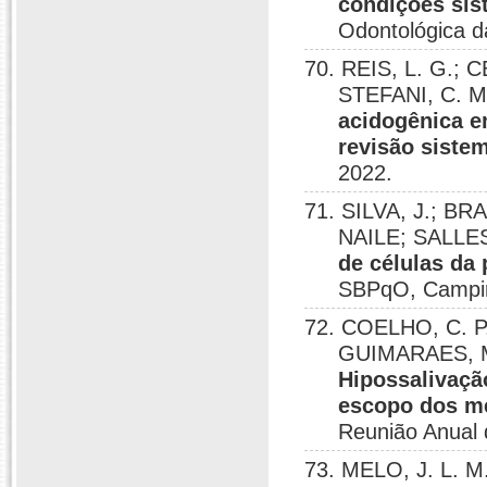
condições si
Odontológica da
70. REIS, L. G.; C
STEFANI, C. M.
acidogênica 
revisão sistem
2022.
71. SILVA, J.; BR
NAILE; SALLES
de células da
SBPqO, Campin
72. COELHO, C. P. 
GUIMARAES, M
Hipossalivaça
escopo dos mei
Reunião Anual
73. MELO, J. L. M.