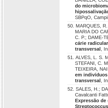
DANIELA; COEL
do microbioma 
hipossalivaça
SBPqO, Campin
50. MARQUES, R. 
MARIA DO CARM
C. P.; DAME-T
cárie radicul
transversal
, I
51. ALVES, L. S. M
STEFANI, C. 
TEIXEIRA, NA
em indivíduos
transversal
, I
52. SALES, H.; DA
Cavalcanti Fa
Expressão de
Streptococcus