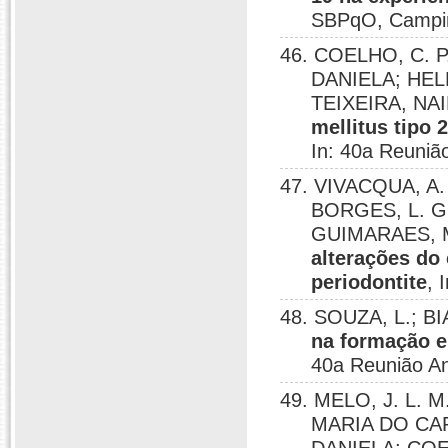
SBPqO, Campin
46. COELHO, C. P. 
DANIELA; HEL
TEIXEIRA, NA
mellitus tipo 
In: 40a Reuni
47. VIVACQUA, A. 
BORGES, L. G.
GUIMARAES, M
alterações d
periodontite
, 
48. SOUZA, L.; B
na formação 
40a Reunião A
49. MELO, J. L. M
MARIA DO CA