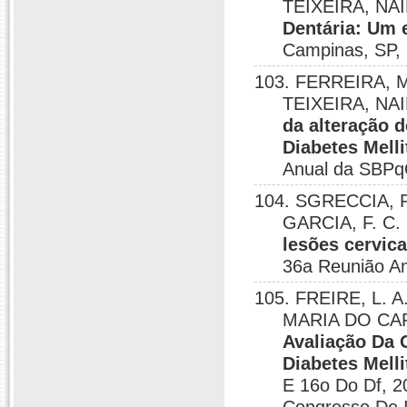
TEIXEIRA, NA
Dentária: Um 
Campinas, SP,
103. FERREIRA, M
TEIXEIRA, NAI
da alteração 
Diabetes Mell
Anual da SBPq
104. SGRECCIA, P
GARCIA, F. C. 
lesões cervica
36a Reunião A
105. FREIRE, L. 
MARIA DO CAR
Avaliação Da 
Diabetes Melli
E 16o Do Df, 2