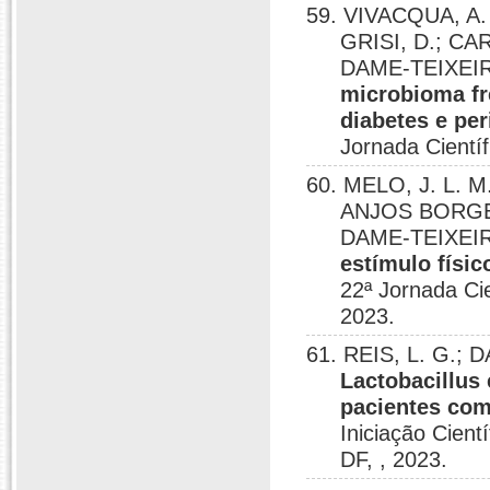
59. VIVACQUA, A. 
GRISI, D.; C
DAME-TEIXEIR
microbioma fr
diabetes e per
Jornada Científ
60. MELO, J. L. M
ANJOS BORGES,
DAME-TEIXEIR
estímulo físic
22ª Jornada Cien
2023.
61. REIS, L. G.;
Lactobacillus 
pacientes com 
Iniciação Cient
DF, , 2023.