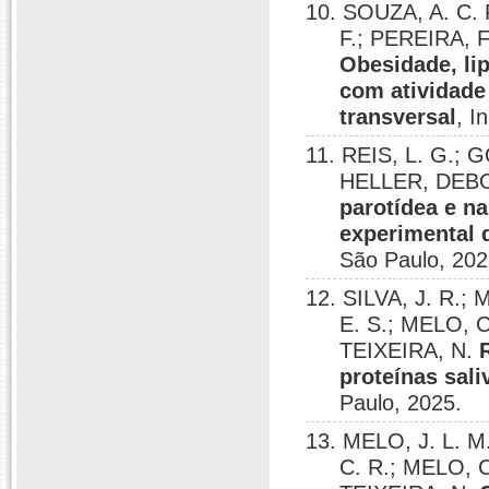
10. SOUZA, A. C. 
F.; PEREIRA, F
Obesidade, li
com atividade
transversal
, I
11. REIS, L. G.; G
HELLER, DEBO
parotídea e na
experimental d
São Paulo, 202
12. SILVA, J. R.;
E. S.; MELO, C
TEIXEIRA, N.
proteínas sali
Paulo, 2025.
13. MELO, J. L. M
C. R.; MELO, C