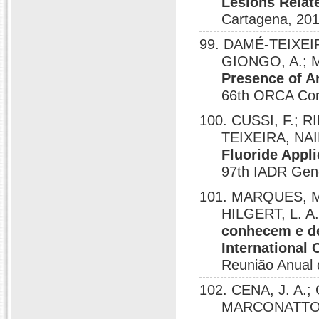
Lesions Relate
Cartagena, 201
99. DAMÉ-TEIXEIR
GIONGO, A.; M
Presence of Ar
66th ORCA Con
100. CUSSI, F.; R
TEIXEIRA, NA
Fluoride Appli
97th IADR Gene
101. MARQUES, M.
HILGERT, L. A
conhecem e d
International
Reunião Anual
102. CENA, J. A.
MARCONATTO, 