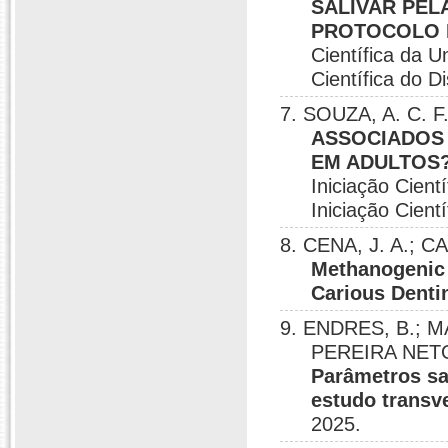
SALIVAR PEL
PROTOCOLO 
Científica da U
Científica do Di
7. SOUZA, A. C. 
ASSOCIADOS 
EM ADULTOS
Iniciação Cient
Iniciação Cientí
8. CENA, J. A.; C
Methanogenic 
Carious Denti
9. ENDRES, B.; MA
PEREIRA NETO,
Parâmetros sal
estudo transv
2025.