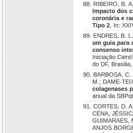
88. RIBEIRO, B. A.
Impacto dos cr
coronária e r
Tipo 2
, In: XX
89. ENDRES, B. L
um guia para 
consenso int
Iniciação Cient
do DF, Brasilia
90. BARBOSA, C. 
M.; DAME-TEI
colagenases p
anual da SBPqO
91. CORTES, D. 
CENA, JÉSSIC
GUIMARAES, M.
ANJOS BORGE