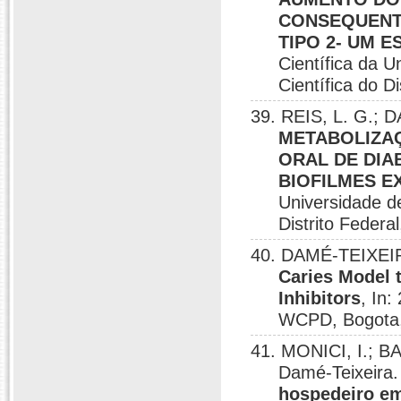
CONSEQUENTE
TIPO 2- UM 
Científica da U
Científica do Di
39. REIS, L. G.;
METABOLIZAÇ
ORAL DE DIA
BIOFILMES E
Universidade de
Distrito Federal,
40. DAMÉ-TEIXEIR
Caries Model 
Inhibitors
, In
WCPD, Bogota,
41. MONICI, I.; B
Damé-Teixeira
hospedeiro em