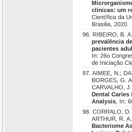
Microrganismo
clínicas: um r
Científica da U
Brasilia, 2020.
96. RIBEIRO, B. 
prevalência de
pacientes adu
In: 26o Congre
de Iniciação Cie
97. AIMEE, N.; 
BORGES, G. A
CARVALHO, J.
Dental Caries
Analysis
, In:
98. CORRALO, D. J
ARTHUR, R. A.
Bacteriome As