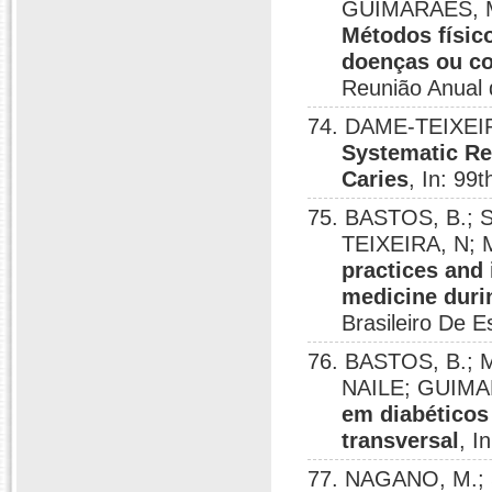
GUIMARAES, M
Métodos físi
doenças ou co
Reunião Anual
74. DAME-TEIXEIRA
Systematic Re
Caries
, In: 99
75. BASTOS, B.; S
TEIXEIRA, N; 
practices and
medicine duri
Brasileiro De 
76. BASTOS, B.; 
NAILE; GUIMA
em diabéticos
transversal
, I
77. NAGANO, M.;