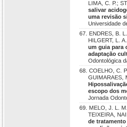
LIMA, C. P.; 
salivar acidog
uma revisão s
Universidade de
67. ENDRES, B. L.
HILGERT, L. A
um guia para o
adaptação cu
Odontológica da
68. COELHO, C. P. 
GUIMARAES, M.
Hipossalivaça
escopo dos mei
Jornada Odontol
69. MELO, J. L. M
TEIXEIRA, NAI
de tratamento 