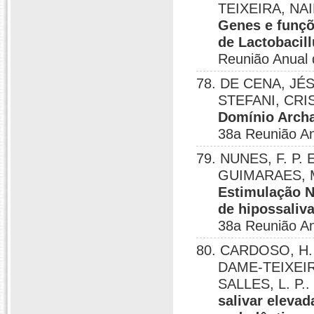
TEIXEIRA, NAIL
Genes e funçõ
de Lactobacil
Reunião Anual
78. DE CENA, JÉS
STEFANI, CRIS
Domínio Archa
38a Reunião A
79. NUNES, F. P. 
GUIMARAES, M.
Estimulação N
de hipossaliva
38a Reunião A
80. CARDOSO, H. 
DAME-TEIXEIR
SALLES, L. P.
salivar eleva