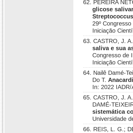
62. PEREIRA NETO
glicose saliva
Streptococcus
29º Congresso 
Iniciação Cientí
63. CASTRO, J. A
saliva e sua 
Congresso de I
Iniciação Cient
64. Nailê Damé-Te
Do T.
Anacardi
In: 2022 IADR/
65. CASTRO, J. A
DAMÉ-TEIXEIR
sistemática c
Universidade de
66. REIS, L. G.; 