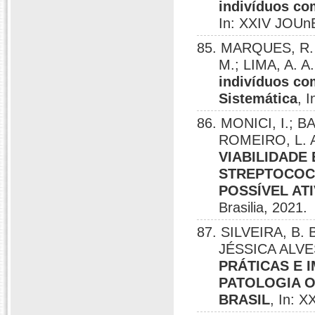
indivíduos com
In: XXIV JOUnB,
85. MARQUES, R. C
M.; LIMA, A. A.
indivíduos co
Sistemática
, 
86. MONICI, I.; B
ROMEIRO, L. A.
VIABILIDADE
STREPTOCOC
POSSÍVEL AT
Brasilia, 2021.
87. SILVEIRA, B. 
JÉSSICA ALVES
PRÁTICAS E 
PATOLOGIA O
BRASIL
, In: X