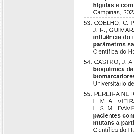
hígidas e com 
Campinas, 202
53. COELHO, C. P. 
J. R.; GUIMAR
influência do 
parâmetros sa
Científica do Ho
54. CASTRO, J. A
bioquímica da
biomarcadores
Universitário de
55. PEREIRA NETO,
L. M. A.; VIEIR
L. S. M.; DAM
pacientes com
mutans a part
Científica do Ho