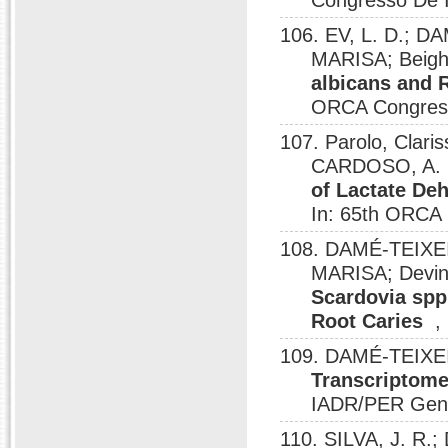
Congresso De I
106. EV, L. D.; D
MARISA; Beight
albicans and 
ORCA Congress
107. Parolo, Clari
CARDOSO, A. C.
of Lactate De
In: 65th ORCA
108. DAMÉ-TEIXEIR
MARISA; Devin
Scardovia spp
Root Caries
,
109. DAMÉ-TEIXEI
Transcriptome
IADR/PER Gener
110. SILVA, J. R