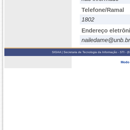
Telefone/Ramal
1802
Endereço eletrôn
nailedame@unb.b
SIGAA | Secretaria de Tecnologia da Informação - STI - 
Modo 