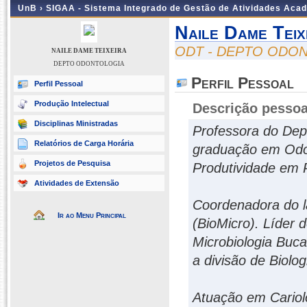
UnB ›
SIGAA - Sistema Integrado de Gestão de Atividades Aca
Naile Dame Teix
ODT - DEPTO ODO
NAILE DAME TEIXEIRA
DEPTO ODONTOLOGIA
Perfil Pessoal
Perfil Pessoal
Produção Intelectual
Descrição pessoa
Disciplinas Ministradas
Professora do Dep
Relatórios de Carga Horária
graduação em Odon
Projetos de Pesquisa
Produtividade em
Atividades de Extensão
Coordenadora do la
Ir ao Menu Principal
(BioMicro). Líder
Microbiologia Buca
a divisão de Biolog
Atuação em Cariolo