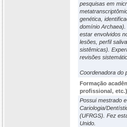
pesquisas em micr
metatranscriptômi
genética, identifi
domínio Archaea).
estar envolvidos n
lesões, perfil sali
sistêmicas). Exper
revisões sistemáti
Coordenadora do p
Formação acadêmi
profissional, etc.
Possui mestrado e
Cariologia/Dentíst
(UFRGS). Fez está
Unido.